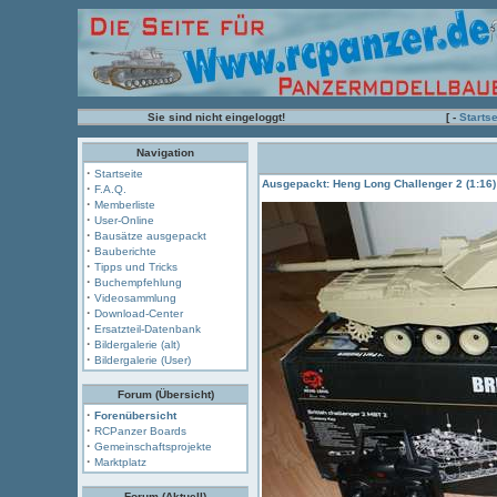
Sie sind nicht eingeloggt!
[ -
Startse
Navigation
·
Startseite
Ausgepackt: Heng Long Challenger 2 (1:16)
·
F.A.Q.
·
Memberliste
·
User-Online
·
Bausätze ausgepackt
·
Bauberichte
·
Tipps und Tricks
·
Buchempfehlung
·
Videosammlung
·
Download-Center
·
Ersatzteil-Datenbank
·
Bildergalerie (alt)
·
Bildergalerie (User)
Forum (Übersicht)
·
Forenübersicht
·
RCPanzer Boards
·
Gemeinschaftsprojekte
·
Marktplatz
Forum (Aktuell)