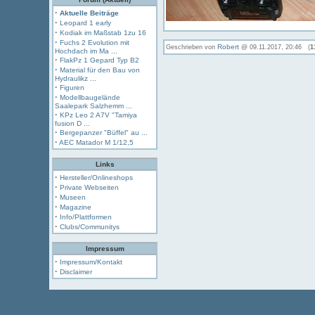
·
Aktuelle Beiträge
·
Leopard 1 early
·
Kodiak im Maßstab 1zu 16
·
Fuchs 2 Evolution mit
Robert
Geschrieben von
@ 09.11.2017, 20:46 (
1
Hochdach im Ma ...
·
FlakPz 1 Gepard Typ B2
·
Material für den Bau von
Hydraulikz ...
·
Figuren
·
Modellbaugelände
Saalepark Salzhemm ...
·
KPz Leo 2 A7V "Tamiya
fusion D ...
·
Bergepanzer "Büffel" au ...
·
AEC Matador M 1/12,5
Links
·
Hersteller/Onlineshops
·
Private Webseiten
·
Museen
·
Magazine
·
Info/Plattformen
·
Clubs/Communitys
Impressum
·
Impressum/Kontakt
·
Disclaimer