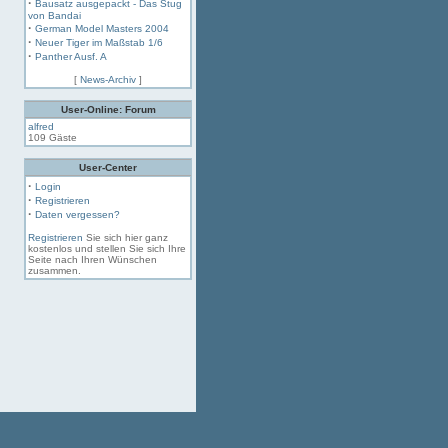
·
Bausatz ausgepackt - Das Stug
von Bandai
·
German Model Masters 2004
·
Neuer Tiger im Maßstab 1/6
·
Panther Ausf. A
[
News-Archiv
]
User-Online: Forum
alfred
109 Gäste
User-Center
·
Login
·
Registrieren
·
Daten vergessen?
Registrieren
Sie sich hier ganz
kostenlos und stellen Sie sich Ihre
Seite nach Ihren Wünschen
zusammen.