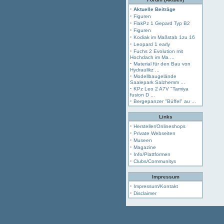
·
Aktuelle Beiträge
·
Figuren
·
FlakPz 1 Gepard Typ B2
·
Figuren
·
Kodiak im Maßstab 1zu 16
·
Leopard 1 early
·
Fuchs 2 Evolution mit
Hochdach im Ma ...
·
Material für den Bau von
Hydraulikz ...
·
Modellbaugelände
Saalepark Salzhemm ...
·
KPz Leo 2 A7V "Tamiya
fusion D ...
·
Bergepanzer "Büffel" au ...
Links
·
Hersteller/Onlineshops
·
Private Webseiten
·
Museen
·
Magazine
·
Info/Plattformen
·
Clubs/Communitys
Impressum
·
Impressum/Kontakt
·
Disclaimer