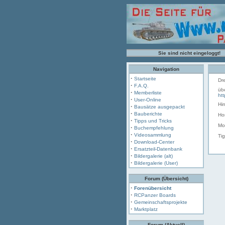
Sie sind nicht eingeloggt!
Navigation
·
Startseite
Dr
·
F.A.Q.
üb
·
Memberliste
ht
·
User-Online
Hi
·
Bausätze ausgepackt
·
Bauberichte
Ho
·
Tipps und Tricks
Mo
·
Buchempfehlung
·
Videosammlung
Tig
·
Download-Center
·
Ersatzteil-Datenbank
·
Bildergalerie (alt)
·
Bildergalerie (User)
Forum (Übersicht)
·
Forenübersicht
·
RCPanzer Boards
·
Gemeinschaftsprojekte
·
Marktplatz
Forum (Aktuell)