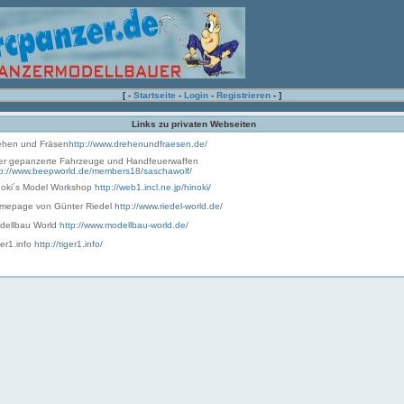
[ -
Startseite
-
Login
-
Registrieren
- ]
Links zu privaten Webseiten
ehen und Fräsen
http://www.drehenundfraesen.de/
er gepanzerte Fahrzeuge und Handfeuerwaffen
tp://www.beepworld.de/members18/saschawolf/
noki´s Model Workshop
http://web1.incl.ne.jp/hinoki/
mepage von Günter Riedel
http://www.riedel-world.de/
dellbau World
http://www.modellbau-world.de/
er1.info
http://tiger1.info/