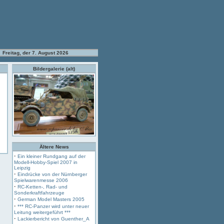
Freitag, der 7. August 2026
Bildergalerie (alt)
Ältere News
·
Ein kleiner Rundgang auf der
Modell-Hobby-Spiel 2007 in
Leipzig
·
Eindrücke von der Nürnberger
Spielwarenmesse 2006
·
RC-Ketten-, Rad- und
Sonderkraftfahrzeuge
·
German Model Masters 2005
·
*** RC-Panzer wird unter neuer
Leitung weitergeführt ***
·
Lackierbericht von Guenther_A