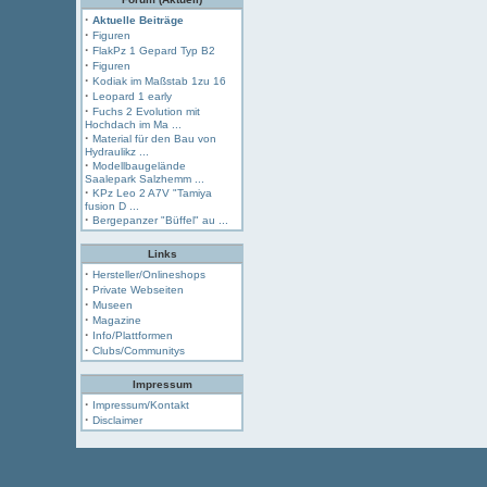
·
Aktuelle Beiträge
·
Figuren
·
FlakPz 1 Gepard Typ B2
·
Figuren
·
Kodiak im Maßstab 1zu 16
·
Leopard 1 early
·
Fuchs 2 Evolution mit
Hochdach im Ma ...
·
Material für den Bau von
Hydraulikz ...
·
Modellbaugelände
Saalepark Salzhemm ...
·
KPz Leo 2 A7V "Tamiya
fusion D ...
·
Bergepanzer "Büffel" au ...
Links
·
Hersteller/Onlineshops
·
Private Webseiten
·
Museen
·
Magazine
·
Info/Plattformen
·
Clubs/Communitys
Impressum
·
Impressum/Kontakt
·
Disclaimer