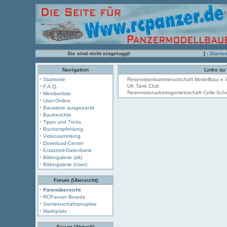
Sie sind nicht eingeloggt!
[ -
Startse
Navigation
Links zu
·
Startseite
Reservistenkammeradschaft Modellbau e.V
·
UK Tank Club
F.A.Q.
·
Reservistenarbeitsgemeinschaft Celle-Sc
Memberliste
·
User-Online
·
Bausätze ausgepackt
·
Bauberichte
·
Tipps und Tricks
·
Buchempfehlung
·
Videosammlung
·
Download-Center
·
Ersatzteil-Datenbank
·
Bildergalerie (alt)
·
Bildergalerie (User)
Forum (Übersicht)
·
Forenübersicht
·
RCPanzer Boards
·
Gemeinschaftsprojekte
·
Marktplatz
Forum (Aktuell)