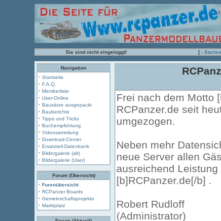
Sie sind nicht eingeloggt!
[ -
Startse
Navigation
RCPanze
·
Startseite
·
F.A.Q.
·
Memberliste
Frei nach dem Motto [b
·
User-Online
·
Bausätze ausgepackt
RCPanzer.de seit heu
·
Bauberichte
·
umgezogen.
Tipps und Tricks
·
Buchempfehlung
·
Videosammlung
·
Download-Center
Neben mehr Datensiche
·
Ersatzteil-Datenbank
·
Bildergalerie (alt)
neue Server allen Gäs
·
Bildergalerie (User)
ausreichend Leistung 
Forum (Übersicht)
[b]RCPanzer.de[/b] .
·
Forenübersicht
·
RCPanzer Boards
·
Gemeinschaftsprojekte
Robert Rudloff
·
Marktplatz
(Administrator)
Forum (Aktuell)