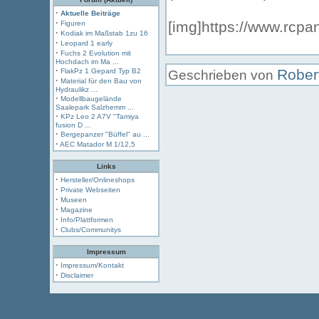
·
Aktuelle Beiträge
·
[img]https://www.rcpa
Figuren
·
Kodiak im Maßstab 1zu 16
·
Leopard 1 early
·
Fuchs 2 Evolution mit
Hochdach im Ma ...
·
Rober
FlakPz 1 Gepard Typ B2
Geschrieben von
·
Material für den Bau von
Hydraulikz ...
·
Modellbaugelände
Saalepark Salzhemm ...
·
KPz Leo 2 A7V "Tamiya
fusion D ...
·
Bergepanzer "Büffel" au ...
·
AEC Matador M 1/12,5
Links
·
Hersteller/Onlineshops
·
Private Webseiten
·
Museen
·
Magazine
·
Info/Plattformen
·
Clubs/Communitys
Impressum
·
Impressum/Kontakt
·
Disclaimer