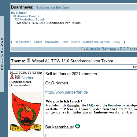
Boardnews:
Editieren von Beiträgen
RC-Panzer
RC-Panzer Boards
RC-Modellbau-Board
Wiesel A1 TOW 1/16 Standmodell von Takom
N
[ -
Registrieren
-
Login
-
Passwort?
-
Hilfe
-
Suche
-
Kategorien wählen
-
F.A.Q.
- ]
A
V
[ -
Aktuelle Beiträge
-
RC-Panz
I
G
A
T
Thema:
Wiesel A1 TOW 1/16 Standmodell von Takom
I
O
Se
N
20.12.2020, 15:52 Uhr
Soll im Januar 2021 kommen.
Norbert
Puppenspieler
Gruß Norbert
[Administrator]
--
http://www.panzerfan.de
Baukastenbauer