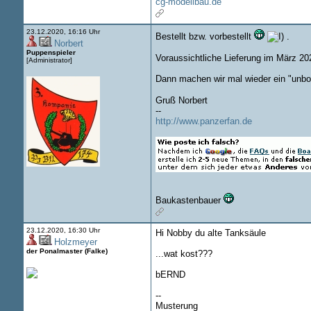
cg-modellbau.de
23.12.2020, 16:16 Uhr
Bestellt bzw. vorbestellt
.
Norbert
Puppenspieler
Voraussichtliche Lieferung im März 20
[Administrator]
Dann machen wir mal wieder ein "unb
Gruß Norbert
--
http://www.panzerfan.de
Baukastenbauer
23.12.2020, 16:30 Uhr
Hi Nobby du alte Tanksäule
Holzmeyer
der Ponalmaster (Falke)
...wat kost???
bERND
--
Musterung