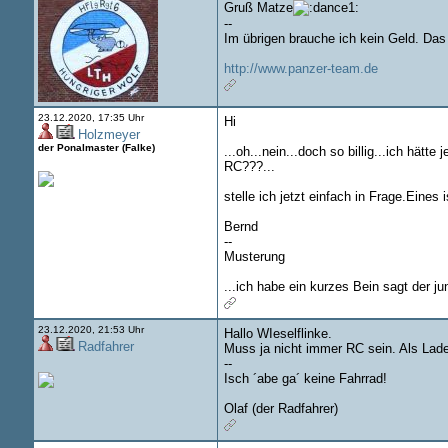
Gruß Matze
--
Im übrigen brauche ich kein Geld. Das
http://www.panzer-team.de
23.12.2020, 17:35 Uhr
Hi
Holzmeyer
der Ponalmaster (Falke)
...oh...nein...doch so billig...ich hätt
RC???...
stelle ich jetzt einfach in Frage.Eines 
Bernd
--
Musterung
...ich habe ein kurzes Bein sagt der j
23.12.2020, 21:53 Uhr
Hallo WIeselflinke.
Radfahrer
Muss ja nicht immer RC sein. Als Ladeg
--
Isch ´abe ga´ keine Fahrrad!
Olaf (der Radfahrer)