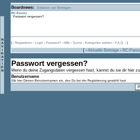
Boardnews:
Editieren von Beiträgen
RC-Panzer
Passwort vergessen?
N
[ -
Registrieren
-
Login
-
Passwort?
-
Hilfe
-
Suche
-
Kategorien wählen
-
F.A.Q.
- ]
A
V
[ -
Aktuelle Beiträge
-
RC-Panz
I
G
A
T
Passwort vergessen?
I
O
Wenn du deine Zugangsdaten vergessen hast, kannst du sie dir hier z
N
Benutzername
Gib hier Deinen Benutzernamen ein, den Du bei der Registrierung gewählt hast