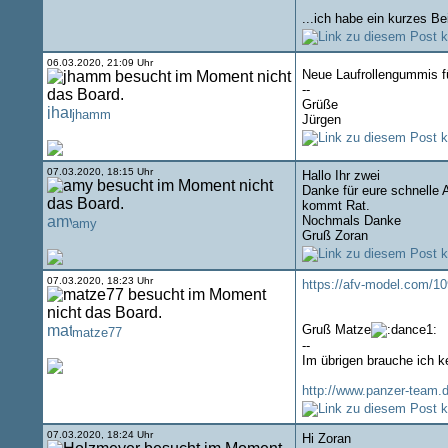
...ich habe ein kurzes Be
06.03.2020, 21:09 Uhr
Neue Laufrollengummis f
--
Grüße
jhamm
Jürgen
07.03.2020, 18:15 Uhr
Hallo Ihr zwei
Danke für eure schnelle 
kommt Rat.
Nochmals Danke
amy
Gruß Zoran
07.03.2020, 18:23 Uhr
https://afv-model.com/1
Gruß Matze
matze77
--
Im übrigen brauche ich k
http://www.panzer-team.
07.03.2020, 18:24 Uhr
Hi Zoran