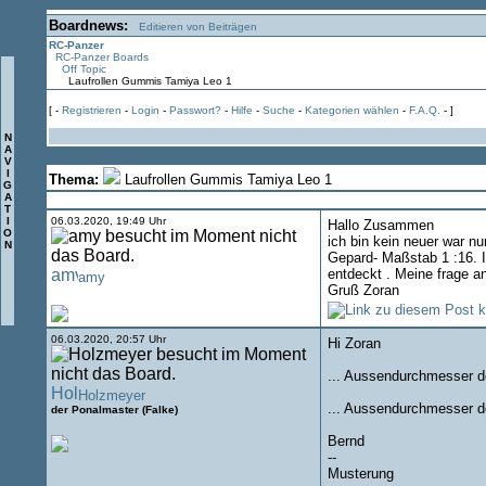
Boardnews:
Editieren von Beiträgen
RC-Panzer
RC-Panzer Boards
Off Topic
Laufrollen Gummis Tamiya Leo 1
[ -
Registrieren
-
Login
-
Passwort?
-
Hilfe
-
Suche
-
Kategorien wählen
-
F.A.Q.
- ]
N
A
V
I
Thema:
Laufrollen Gummis Tamiya Leo 1
G
A
T
I
06.03.2020, 19:49 Uhr
Hallo Zusammen
O
ich bin kein neuer war n
N
Gepard- Maßstab 1 :16. I
entdeckt . Meine frage a
amy
Gruß Zoran
06.03.2020, 20:57 Uhr
Hi Zoran
... Aussendurchmesser 
Holzmeyer
... Aussendurchmesser 
der Ponalmaster (Falke)
Bernd
--
Musterung