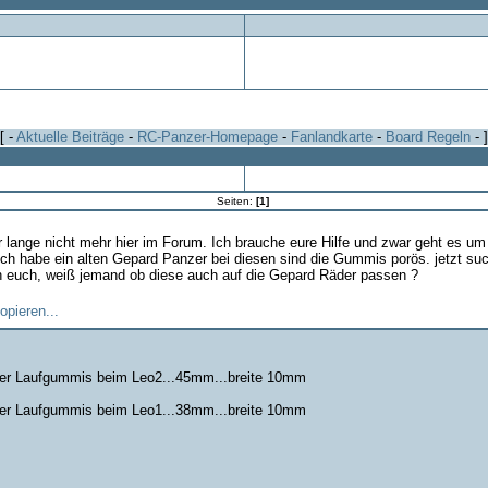
[ -
Aktuelle Beiträge
-
RC-Panzer-Homepage
-
Fanlandkarte
-
Board Regeln
- ]
Seiten:
[1]
ur lange nicht mehr hier im Forum. Ich brauche eure Hilfe und zwar geht es u
ch habe ein alten Gepard Panzer bei diesen sind die Gummis porös. jetzt suc
n euch, weiß jemand ob diese auch auf die Gepard Räder passen ?
der Laufgummis beim Leo2...45mm...breite 10mm
der Laufgummis beim Leo1...38mm...breite 10mm