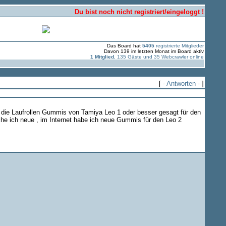
Du bist noch nicht registriert/eingeloggt !
Das Board hat
5405
registrierte Mitglieder
Davon 139 im letzten Monat im Board aktiv
1 Mitglied
, 135 Gäste und 35 Webcrawler online
[ -
Antworten
- ]
m die Laufrollen Gummis von Tamiya Leo 1 oder besser gesagt für den
he ich neue , im Internet habe ich neue Gummis für den Leo 2