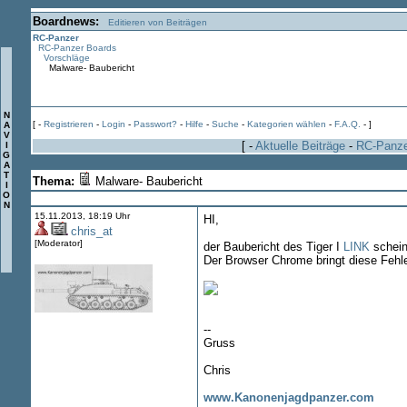
Boardnews:
Editieren von Beiträgen
RC-Panzer
RC-Panzer Boards
Vorschläge
Malware- Baubericht
N
[ -
Registrieren
-
Login
-
Passwort?
-
Hilfe
-
Suche
-
Kategorien wählen
-
F.A.Q.
- ]
A
V
[ -
Aktuelle Beiträge
-
RC-Panz
I
G
A
T
Thema:
Malware- Baubericht
I
O
N
15.11.2013, 18:19 Uhr
HI,
chris_at
[Moderator]
der Baubericht des Tiger I
LINK
schein
Der Browser Chrome bringt diese Fehle
--
Gruss
Chris
www.Kanonenjagdpanzer.com