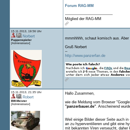
Forum RAG-MM
-----------------------------------------
Mitglied der RAG-MM
15.11.2013, 19:56 Uhr
Norbert
mmmhhhh, schaut komisch aus. Aber 
Puppenspieler
[Administrator]
Gruß Norbert
--
http://www.panzerfan.de
15.11.2013, 21:35 Uhr
Hallo Zusammen,
Robert
BW-Meister
wie die Meldung vom Browser "Google-C
[Administrator]
"panzerbauer.de"
. Anscheinend wurde
Weil einige Bilder dieser Seite auch i
an zu hyperventilieren und gibt eine h
mit bekannten Viren verseucht, daher