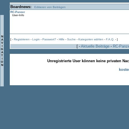
Boardnews:
Editieren von Beiträgen
RC-Panzer
User-Info
N
[ -
Registrieren
-
Login
-
Passwort?
-
Hilfe
-
Suche
-
Kategorien wählen
-
F.A.Q.
- ]
A
V
[ -
Aktuelle Beiträge
-
RC-Panz
I
G
A
T
I
Unregistrierte User können keine privaten Na
O
N
koste