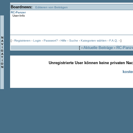
Boardnews:
Editieren von Beiträgen
RC-Panzer
User-Info
N
[ -
Registrieren
-
Login
-
Passwort?
-
Hilfe
-
Suche
-
Kategorien wählen
-
F.A.Q.
- ]
A
V
[ -
Aktuelle Beiträge
-
RC-Panz
I
G
A
T
I
Unregistrierte User können keine privaten Na
O
N
koste