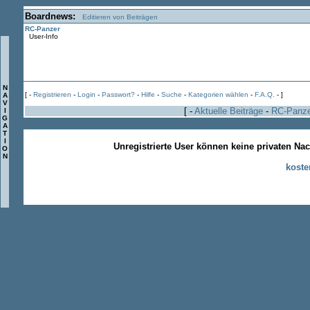
Boardnews:
Editieren von Beiträgen
RC-Panzer
User-Info
N
[ -
Registrieren
-
Login
-
Passwort?
-
Hilfe
-
Suche
-
Kategorien wählen
-
F.A.Q.
- ]
A
V
[ -
Aktuelle Beiträge
-
RC-Panz
I
G
A
T
I
Unregistrierte User können keine privaten Na
O
N
koste