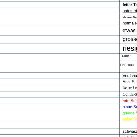
fetter T
unterstr
kleiner Te
normaler
etwas 
gross
ries
Code:
PHP-code
Verdana-
Arial-Sch
Couri
Comic-Sc
rote Sch
blaue Sc
gruene S
gelbe Sc
weisse S
schwarz