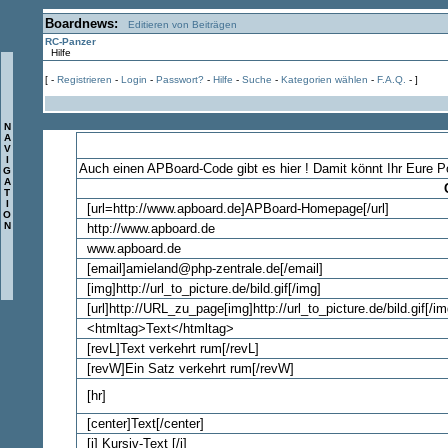
Boardnews:
Editieren von Beiträgen
RC-Panzer
Hilfe
[ -
Registrieren
-
Login
-
Passwort?
-
Hilfe
-
Suche
-
Kategorien wählen
-
F.A.Q.
- ]
N
A
V
I
Auch einen APBoard-Code gibt es hier ! Damit könnt Ihr Eure 
G
A
C
T
I
[url=http://www.apboard.de]APBoard-Homepage[/url]
O
N
http://www.apboard.de
www.apboard.de
[email]amieland@php-zentrale.de[/email]
[img]http://url_to_picture.de/bild.gif[/img]
[url]http://URL_zu_page[img]http://url_to_picture.de/bild.gif[/img
<htmltag>Text</htmltag>
[revL]Text verkehrt rum[/revL]
[revW]Ein Satz verkehrt rum[/revW]
[hr]
[center]Text[/center]
[i] Kursiv-Text [/i]