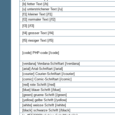
[b] fetter Text [/b]
[u] unterstrichener Text [/u]
[f1] kleiner Text [/f1]
[f2] normaler Text [/f2]
[f3] [/f3]
[f4] grosser Text [/f4]
[f5] riesiger Text [/f5]
[code] PHP-code [/code]
[verdana] Verdana-Schriftart [/verdana]
[arial] Arial-Schriftart [/arial]
[courier] Courier-Schriftart [/courier]
[comic] Comic-Schriftart [/comic]
[red] rote Schrift [/red]
[blue] blaue Schrift [/blue]
[green] gruene Schrift [/green]
[yellow] gelbe Schrift [/yellow]
[white] weisse Schrift [/white]
[black] schwarze Schrift [/black]