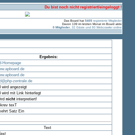
Du bist noch nicht registriert/eingeloggt !
Das Board hat
5405
registrierte Mitglieder
Davon 139 im letzten Monat im Board aktiv
0 Mitglieder
, 32 Gäste und 60 Webcrawler online
Ergebnis:
d-Homepage
www.apboard.de
www.apboard.de
d@php-zentrale.de
 wird angezeigt
wird mit Link hinterlegt
ird
nicht
interpretiert!
krev texT
ehrt Satz Ein
Text
Text