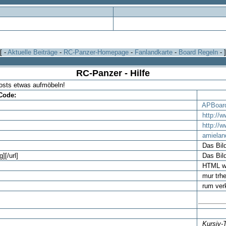
[ -
Aktuelle Beiträge
-
RC-Panzer-Homepage
-
Fanlandkarte
-
Board Regeln
- ]
RC-Panzer - Hilfe
Posts etwas aufmöbeln!
ode:
APBoar
http://
http://
amielan
Das Bild
][/url]
Das Bild 
HTML w
mur trhe
rum verk
Kursiv-