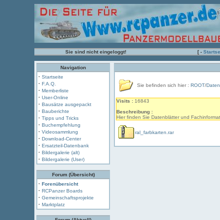
Sie sind nicht eingeloggt!
[ -
Startse
Navigation
·
Startseite
·
F.A.Q.
Sie befinden sich hier :
ROOT
/
Daten
·
Memberliste
·
User-Online
Visits :
16843
·
Bausätze ausgepackt
·
Bauberichte
Beschreibung :
·
Hier finden Sie Datenblätter und Fachinforma
Tipps und Tricks
·
Buchempfehlung
·
Videosammlung
ral_farbkarten.rar
·
Download-Center
·
Ersatzteil-Datenbank
·
Bildergalerie (alt)
·
Bildergalerie (User)
Forum (Übersicht)
·
Forenübersicht
·
RCPanzer Boards
·
Gemeinschaftsprojekte
·
Marktplatz
Forum (Aktuell)