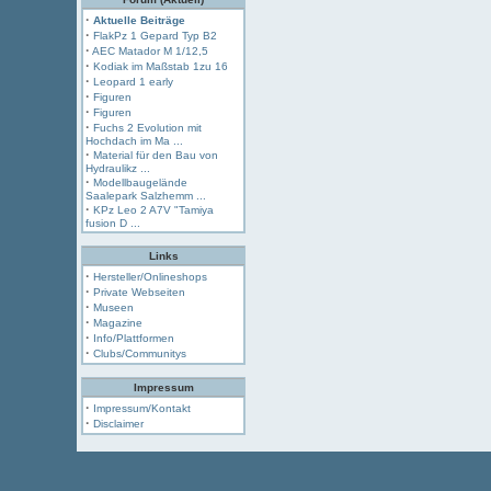
·
Aktuelle Beiträge
·
FlakPz 1 Gepard Typ B2
·
AEC Matador M 1/12,5
·
Kodiak im Maßstab 1zu 16
·
Leopard 1 early
·
Figuren
·
Figuren
·
Fuchs 2 Evolution mit
Hochdach im Ma ...
·
Material für den Bau von
Hydraulikz ...
·
Modellbaugelände
Saalepark Salzhemm ...
·
KPz Leo 2 A7V "Tamiya
fusion D ...
Links
·
Hersteller/Onlineshops
·
Private Webseiten
·
Museen
·
Magazine
·
Info/Plattformen
·
Clubs/Communitys
Impressum
·
Impressum/Kontakt
·
Disclaimer