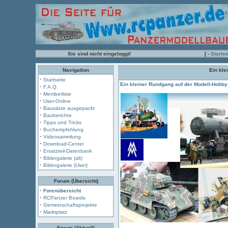
Sie sind nicht eingeloggt!
[ -
Startse
Navigation
Ein kle
·
Startseite
Ein kleiner Rundgang auf der Modell-Hobby-
·
F.A.Q.
·
Memberliste
·
User-Online
·
Bausätze ausgepackt
·
Bauberichte
·
Tipps und Tricks
·
Buchempfehlung
·
Videosammlung
·
Download-Center
·
Ersatzteil-Datenbank
·
Bildergalerie (alt)
·
Bildergalerie (User)
Forum (Übersicht)
·
Forenübersicht
·
RCPanzer Boards
·
Gemeinschaftsprojekte
·
Marktplatz
Forum (Aktuell)