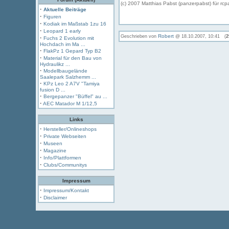
(c) 2007 Matthias Pabst (panzerpabst) für rcp
·
Aktuelle Beiträge
·
Figuren
·
Kodiak im Maßstab 1zu 16
·
Leopard 1 early
Robert
Geschrieben von
@ 18.10.2007, 10:41 (
2
·
Fuchs 2 Evolution mit
Hochdach im Ma ...
·
FlakPz 1 Gepard Typ B2
·
Material für den Bau von
Hydraulikz ...
·
Modellbaugelände
Saalepark Salzhemm ...
·
KPz Leo 2 A7V "Tamiya
fusion D ...
·
Bergepanzer "Büffel" au ...
·
AEC Matador M 1/12,5
Links
·
Hersteller/Onlineshops
·
Private Webseiten
·
Museen
·
Magazine
·
Info/Plattformen
·
Clubs/Communitys
Impressum
·
Impressum/Kontakt
·
Disclaimer