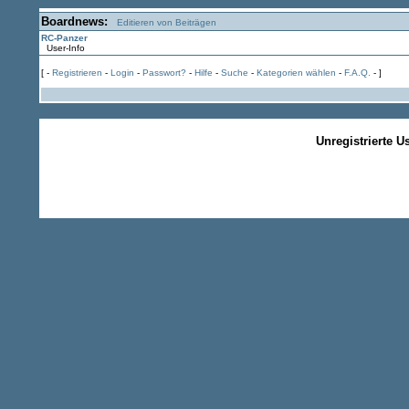
Boardnews:
Editieren von Beiträgen
RC-Panzer
User-Info
[ -
Registrieren
-
Login
-
Passwort?
-
Hilfe
-
Suche
-
Kategorien wählen
-
F.A.Q.
- ]
Unregistrierte U