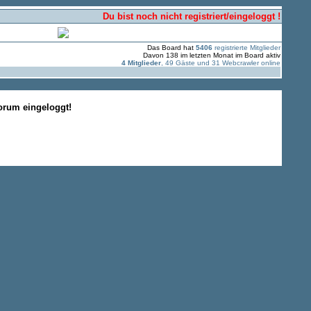
Du bist noch nicht registriert/eingeloggt !
Das Board hat
5406
registrierte Mitglieder
Davon 138 im letzten Monat im Board aktiv
4 Mitglieder
, 49 Gäste und 31 Webcrawler online
Forum eingeloggt!