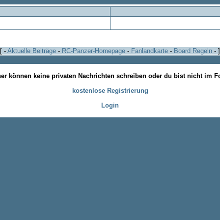
[ -
Aktuelle Beiträge
-
RC-Panzer-Homepage
-
Fanlandkarte
-
Board Regeln
- ]
ser können keine privaten Nachrichten schreiben oder du bist nicht im 
kostenlose Registrierung
Login