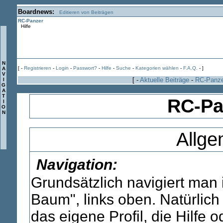
Boardnews:
Editieren von Beiträgen
RC-Panzer
Hilfe
N
[ -
Registrieren
-
Login
-
Passwort?
-
Hilfe
-
Suche
-
Kategorien wählen
-
F.A.Q.
- ]
A
V
[ -
Aktuelle Beiträge
-
RC-Panz
I
G
A
T
RC-Pan
I
O
N
Allge
Navigation:
Grundsätzlich navigiert man
Baum", links oben. Natürlich
das eigene Profil, die Hilfe 