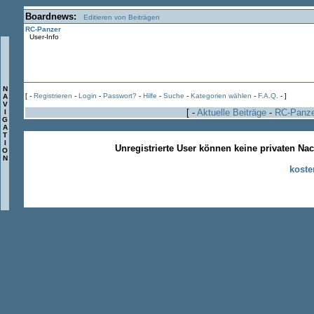
Boardnews:
Editieren von Beiträgen
RC-Panzer
User-Info
N
[ -
Registrieren
-
Login
-
Passwort?
-
Hilfe
-
Suche
-
Kategorien wählen
-
F.A.Q.
- ]
A
V
[ -
Aktuelle Beiträge
-
RC-Panz
I
G
A
T
I
Unregistrierte User können keine privaten Na
O
N
koste