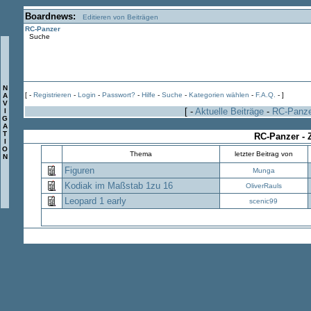
Boardnews:
Editieren von Beiträgen
RC-Panzer
Suche
N
[ -
Registrieren
-
Login
-
Passwort?
-
Hilfe
-
Suche
-
Kategorien wählen
-
F.A.Q.
- ]
A
V
[ -
Aktuelle Beiträge
-
RC-Panz
I
G
A
T
RC-Panzer - 
I
O
Thema
letzter Beitrag von
N
Figuren
Munga
Kodiak im Maßstab 1zu 16
OliverRauls
Leopard 1 early
scenic99