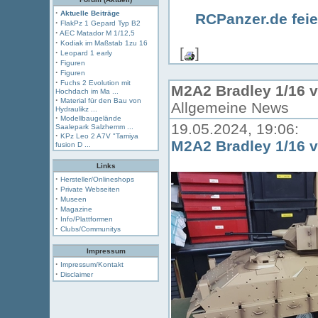
·
Aktuelle Beiträge
RCPanzer.de feie
·
FlakPz 1 Gepard Typ B2
·
AEC Matador M 1/12,5
·
Kodiak im Maßstab 1zu 16
[
]
·
Leopard 1 early
·
Figuren
·
Figuren
·
Fuchs 2 Evolution mit
M2A2 Bradley 1/16 
Hochdach im Ma ...
·
Material für den Bau von
Allgemeine News
Hydraulikz ...
·
Modellbaugelände
19.05.2024, 19:06:
Saalepark Salzhemm ...
·
KPz Leo 2 A7V "Tamiya
M2A2 Bradley 1/16 
fusion D ...
Links
·
Hersteller/Onlineshops
·
Private Webseiten
·
Museen
·
Magazine
·
Info/Plattformen
·
Clubs/Communitys
Impressum
·
Impressum/Kontakt
·
Disclaimer