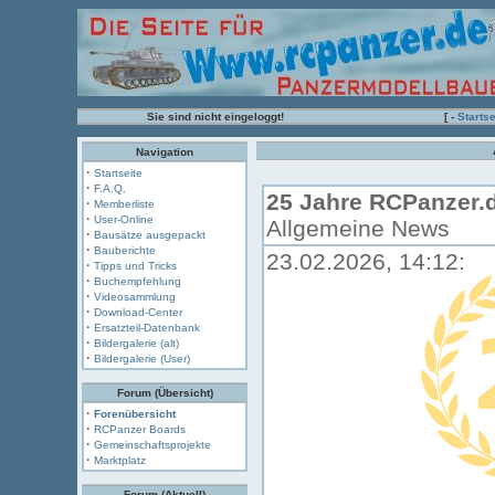
Sie sind nicht eingeloggt!
[ -
Startse
Navigation
·
Startseite
·
F.A.Q.
25 Jahre RCPanzer.
·
Memberliste
·
User-Online
Allgemeine News
·
Bausätze ausgepackt
·
Bauberichte
23.02.2026, 14:12:
·
Tipps und Tricks
·
Buchempfehlung
·
Videosammlung
·
Download-Center
·
Ersatzteil-Datenbank
·
Bildergalerie (alt)
·
Bildergalerie (User)
Forum (Übersicht)
·
Forenübersicht
·
RCPanzer Boards
·
Gemeinschaftsprojekte
·
Marktplatz
Forum (Aktuell)