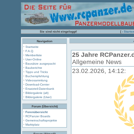
Sie sind nicht eingeloggt!
[ -
Startse
Navigation
·
Startseite
·
F.A.Q.
25 Jahre RCPanzer.
·
Memberliste
·
User-Online
Allgemeine News
·
Bausätze ausgepackt
·
Bauberichte
23.02.2026, 14:12:
·
Tipps und Tricks
·
Buchempfehlung
·
Videosammlung
·
Download-Center
·
Ersatzteil-Datenbank
·
Bildergalerie (alt)
·
Bildergalerie (User)
Forum (Übersicht)
·
Forenübersicht
·
RCPanzer Boards
·
Gemeinschaftsprojekte
·
Marktplatz
Forum (Aktuell)