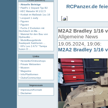
·
Aktuelle Beiträge
RCPanzer.de feie
·
FlakPz 1 Gepard Typ B2
·
AEC Matador M 1/12,5
·
Kodiak im Maßstab 1zu 16
[
]
·
Leopard 1 early
·
Figuren
·
Figuren
·
Fuchs 2 Evolution mit
M2A2 Bradley 1/16 
Hochdach im Ma ...
·
Material für den Bau von
Allgemeine News
Hydraulikz ...
·
Modellbaugelände
19.05.2024, 19:06:
Saalepark Salzhemm ...
·
KPz Leo 2 A7V "Tamiya
M2A2 Bradley 1/16 
fusion D ...
Links
·
Hersteller/Onlineshops
·
Private Webseiten
·
Museen
·
Magazine
·
Info/Plattformen
·
Clubs/Communitys
Impressum
·
Impressum/Kontakt
·
Disclaimer