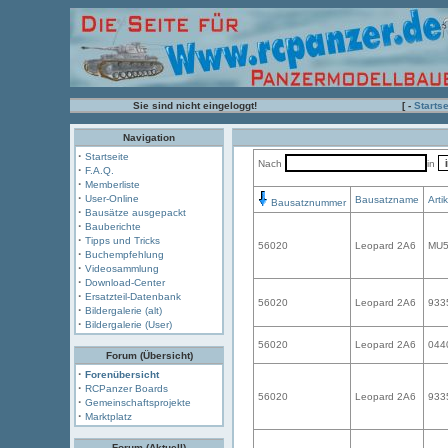
Sie sind nicht eingeloggt!
[ -
Startse
Navigation
·
Startseite
Nach
in
·
F.A.Q.
·
Memberliste
·
User-Online
Bausatzname
Arti
Bausatznummer
·
Bausätze ausgepackt
·
Bauberichte
·
Tipps und Tricks
56020
Leopard 2A6
MU
·
Buchempfehlung
·
Videosammlung
·
Download-Center
·
Ersatzteil-Datenbank
56020
Leopard 2A6
933
·
Bildergalerie (alt)
·
Bildergalerie (User)
56020
Leopard 2A6
044
Forum (Übersicht)
·
Forenübersicht
·
RCPanzer Boards
56020
Leopard 2A6
933
·
Gemeinschaftsprojekte
·
Marktplatz
Forum (Aktuell)