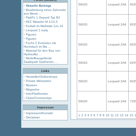
56020
Leopard 2A6
933
·
Aktuelle Beiträge
·
Bearbeitung eines Zahnrads
aus Messi ...
·
FlakPz 1 Gepard Typ B2
·
AEC Matador M 1/12,5
56020
Leopard 2A6
933
·
Kodiak im Maßstab 1zu 16
·
Leopard 1 early
·
Figuren
·
Figuren
·
Fuchs 2 Evolution mit
56020
Leopard 2A6
933
Hochdach im Ma ...
·
Material für den Bau von
Hydraulikz ...
·
Modellbaugelände
Saalepark Salzhemm ...
56020
Leopard 2A6
625
Links
·
Hersteller/Onlineshops
·
Private Webseiten
56020
Leopard 2A6
933
·
Museen
·
Magazine
·
Info/Plattformen
·
Clubs/Communitys
56020
Leopard 2A6
729
Impressum
·
Impressum/Kontakt
1
2
3
4
5
6
7
8
9
10
11
12
13
14
15
·
Disclaimer