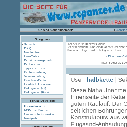
Sie sind nicht eingeloggt!
[ -
Startse
Navigation
·
Hier seit ihr in unserer Galerie.
Startseite
Jeder registrierte (und eingeloggte) User hat 
·
F.A.Q.
Galerien anlegen, mit beliebig vielen Bildern.
·
Memberliste
·
User-Online
[ -
Eine neue Gal
·
Bausätze ausgepackt
Max. Speicher: 100
·
Bauberichte
·
Tipps und Tricks
·
Buchempfehlung
·
Videosammlung
User:
halbkette
| Sek
·
Download-Center
·
Ersatzteil-Datenbank
·
Bildergalerie (alt)
Diese Nahaufnahme s
·
Bildergalerie (User)
Innenseite der Kette 
Forum (Übersicht)
guten Radlauf. Der G
·
Forenübersicht
seitlichen Bohrungen
·
RCPanzer Boards
·
Gemeinschaftsprojekte
Konstrukteurs aus wü
·
Marktplatz
Flugsand-Anhäufunge
Forum (Aktuell)