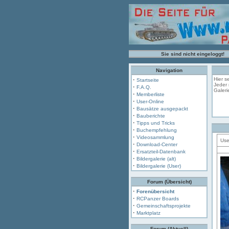
Sie sind nicht eingeloggt!
Navigation
·
Hier se
Startseite
Jeder 
·
F.A.Q.
Galeri
·
Memberliste
·
User-Online
·
Bausätze ausgepackt
·
Bauberichte
·
Tipps und Tricks
·
Buchempfehlung
·
Videosammlung
Use
·
Download-Center
·
Ersatzteil-Datenbank
·
Bildergalerie (alt)
·
Bildergalerie (User)
Forum (Übersicht)
·
Forenübersicht
·
RCPanzer Boards
·
Gemeinschaftsprojekte
·
Marktplatz
Forum (Aktuell)