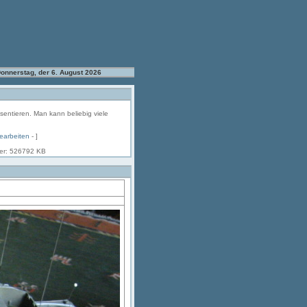
onnerstag, der 6. August 2026
äsentieren. Man kann beliebig viele
bearbeiten
- ]
her: 526792 KB