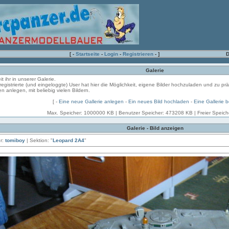
[ -
Startseite
-
Login
-
Registrieren
- ]
D
Galerie
it ihr in unserer Galerie.
registrierte (und eingeloggte) User hat hier die Möglichkeit, eigene Bilder hochzuladen und zu pr
en anlegen, mit beliebig vielen Bildern.
[ -
Eine neue Gallerie anlegen
-
Ein neues Bild hochladen
-
Eine Gallerie 
Max. Speicher: 1000000 KB | Benutzer Speicher: 473208 KB | Freier Speic
Galerie - Bild anzeigen
r:
tomiboy
| Sektion: "
Leopard 2A4
"