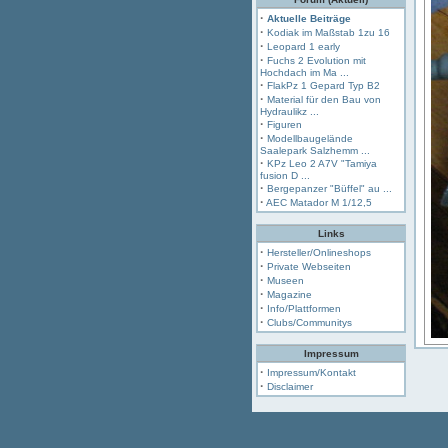
·
Aktuelle Beiträge
·
Kodiak im Maßstab 1zu 16
·
Leopard 1 early
·
Fuchs 2 Evolution mit
Hochdach im Ma ...
·
FlakPz 1 Gepard Typ B2
·
Material für den Bau von
Hydraulikz ...
·
Figuren
·
Modellbaugelände
Saalepark Salzhemm ...
·
KPz Leo 2 A7V "Tamiya
fusion D ...
·
Bergepanzer "Büffel" au ...
·
AEC Matador M 1/12,5
Links
·
Hersteller/Onlineshops
·
Private Webseiten
·
Museen
·
Magazine
·
Info/Plattformen
·
Clubs/Communitys
Impressum
·
Impressum/Kontakt
·
Disclaimer