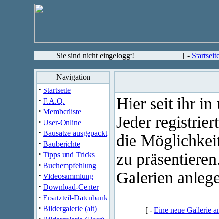
Sie sind nicht eingeloggt!
[ -
Startseit
Navigation
·
Startseite
Hier seit ihr in
·
F.A.Q.
·
Memberliste
Jeder registrier
·
User-Online
·
Bausätze ausgepackt
die Möglichkei
·
Bauberichte
·
zu präsentieren
Tipps und Tricks
·
Buchempfehlung
Galerien anlege
·
Videosammlung
·
Download-Center
·
Ersatzteil-Datenbank
·
Bildergalerie (alt)
[ -
Eine neue Gallerie a
·