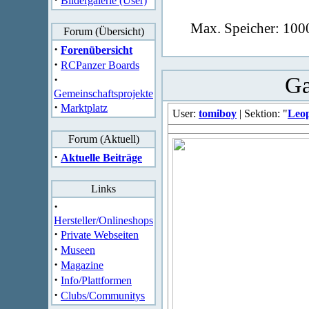
Bildergalerie (User)
Max. Speicher: 1000
Forum (Übersicht)
·
Forenübersicht
·
RCPanzer Boards
·
Ga
Gemeinschaftsprojekte
·
Marktplatz
User:
tomiboy
| Sektion: "
Leo
Forum (Aktuell)
·
Aktuelle Beiträge
Links
·
Hersteller/Onlineshops
·
Private Webseiten
·
Museen
·
Magazine
·
Info/Plattformen
·
Clubs/Communitys