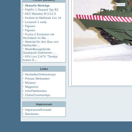
·
Aktuelle Beiträge
·
FlakPz 1 Gepard Typ B2
·
AEC Matador M 1/12,5
·
Kodiak im Maßstab 1zu 16
·
Leopard 1 early
·
Figuren
·
Figuren
·
Fuchs 2 Evolution mit
Hochdach im Ma ...
·
Material für den Bau von
Hydraulikz ...
·
Modellbaugelände
Saalepark Salzhemm ...
·
KPz Leo 2 A7V "Tamiya
fusion D ...
Links
·
Hersteller/Onlineshops
·
Private Webseiten
·
Museen
·
Magazine
·
Info/Plattformen
·
Clubs/Communitys
Impressum
·
Impressum/Kontakt
·
Disclaimer