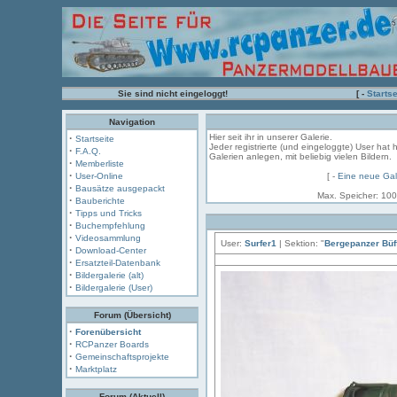
Sie sind nicht eingeloggt!
[ -
Startse
Navigation
·
Hier seit ihr in unserer Galerie.
Startseite
Jeder registrierte (und eingeloggte) User hat 
·
F.A.Q.
Galerien anlegen, mit beliebig vielen Bildern.
·
Memberliste
·
User-Online
[ -
Eine neue Gal
·
Bausätze ausgepackt
Max. Speicher: 100
·
Bauberichte
·
Tipps und Tricks
·
Buchempfehlung
·
Videosammlung
User:
Surfer1
| Sektion: "
Bergepanzer Büf
·
Download-Center
·
Ersatzteil-Datenbank
·
Bildergalerie (alt)
·
Bildergalerie (User)
Forum (Übersicht)
·
Forenübersicht
·
RCPanzer Boards
·
Gemeinschaftsprojekte
·
Marktplatz
Forum (Aktuell)