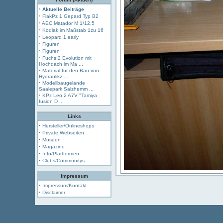
·
Aktuelle Beiträge
·
FlakPz 1 Gepard Typ B2
·
AEC Matador M 1/12,5
·
Kodiak im Maßstab 1zu 16
·
Leopard 1 early
·
Figuren
·
Figuren
·
Fuchs 2 Evolution mit
Hochdach im Ma ...
·
Material für den Bau von
Hydraulikz ...
·
Modellbaugelände
Saalepark Salzhemm ...
·
KPz Leo 2 A7V "Tamiya
fusion D ...
Links
·
Hersteller/Onlineshops
·
Private Webseiten
·
Museen
·
Magazine
·
Info/Plattformen
·
Clubs/Communitys
Impressum
·
Impressum/Kontakt
·
Disclaimer