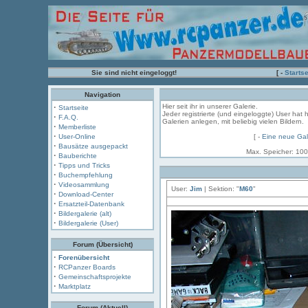
Sie sind nicht eingeloggt!
[ -
Startse
Navigation
·
Hier seit ihr in unserer Galerie.
Startseite
Jeder registrierte (und eingeloggte) User hat 
·
F.A.Q.
Galerien anlegen, mit beliebig vielen Bildern.
·
Memberliste
·
User-Online
[ -
Eine neue Gal
·
Bausätze ausgepackt
Max. Speicher: 100
·
Bauberichte
·
Tipps und Tricks
·
Buchempfehlung
·
Videosammlung
User:
Jim
| Sektion: "
M60
"
·
Download-Center
·
Ersatzteil-Datenbank
·
Bildergalerie (alt)
·
Bildergalerie (User)
Forum (Übersicht)
·
Forenübersicht
·
RCPanzer Boards
·
Gemeinschaftsprojekte
·
Marktplatz
Forum (Aktuell)