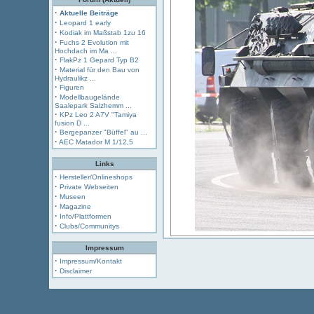
·
Aktuelle Beiträge
·
Leopard 1 early
·
Kodiak im Maßstab 1zu 16
·
Fuchs 2 Evolution mit
Hochdach im Ma ...
·
FlakPz 1 Gepard Typ B2
·
Material für den Bau von
Hydraulikz ...
·
Figuren
·
Modellbaugelände
Saalepark Salzhemm ...
·
KPz Leo 2 A7V "Tamiya
fusion D ...
·
Bergepanzer "Büffel" au ...
·
AEC Matador M 1/12,5
Links
·
Hersteller/Onlineshops
·
Private Webseiten
·
Museen
·
Magazine
·
Info/Plattformen
·
Clubs/Communitys
Impressum
·
Impressum/Kontakt
·
Disclaimer