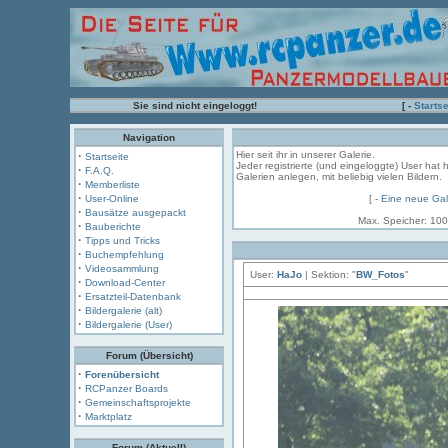
Sie sind nicht eingeloggt!
[ -
Startse
Navigation
·
Hier seit ihr in unserer Galerie.
Startseite
Jeder registrierte (und eingeloggte) User hat 
·
F.A.Q.
Galerien anlegen, mit beliebig vielen Bildern.
·
Memberliste
·
User-Online
[ -
Eine neue Gal
·
Bausätze ausgepackt
Max. Speicher: 100
·
Bauberichte
·
Tipps und Tricks
·
Buchempfehlung
·
Videosammlung
User:
HaJo
| Sektion: "
BW_Fotos
"
·
Download-Center
·
Ersatzteil-Datenbank
·
Bildergalerie (alt)
·
Bildergalerie (User)
Forum (Übersicht)
·
Forenübersicht
·
RCPanzer Boards
·
Gemeinschaftsprojekte
·
Marktplatz
Forum (Aktuell)