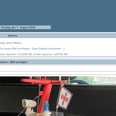
Freitag, der 7. August 2026
Galerie
ebig vielen Bildern.
Ein neues Bild hochladen
-
Eine Gallerie bearbeiten
- ]
tzer Speicher: 473208 KB | Freier Speicher: 526792 KB
alerie - Bild anzeigen