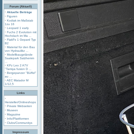
Forum (Aktuell)
·
Aktuelle Beiträge
·
Figuren
·
Kodiak im Maßstab
1zu 16
·
Leopard 1 early
·
Fuchs 2 Evolution mit
Hochdach im Ma ...
·
FlakPz 1 Gepard Typ
B2
·
Material für den Bau
von Hydraulikz ...
·
Modellbaugelände
Saalepark Salzhemm
...
·
KPz Leo 2 A7V
"Tamiya fusion D ...
·
Bergepanzer "Büffel"
au ...
·
AEC Matador M
1/12,5
Links
·
Hersteller/Onlineshops
·
Private Webseiten
·
Museen
·
Magazine
·
Info/Plattformen
·
Clubs/Communitys
Impressum