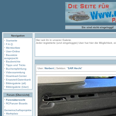
Sie sind nicht eingeloggt!
Navigation
·
Hier seit ihr in unserer Galerie.
Startseite
Jeder registrierte (und eingeloggte) User hat hier die Möglichkeit,
·
F.A.Q.
·
Memberliste
·
User-Online
·
Bausätze
ausgepackt
·
Bauberichte
·
Tipps und Tricks
·
User:
Norbert
| Sektion: "
SAR Hecht
"
Buchempfehlung
·
Videosammlung
·
Download-Center
·
Ersatzteil-Datenbank
·
Bildergalerie (alt)
·
Bildergalerie (User)
Forum (Übersicht)
·
Forenübersicht
·
RCPanzer Boards
·
Gemeinschaftsprojekte
·
Marktplatz