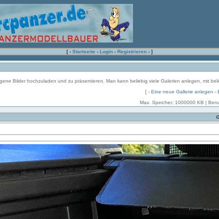
[ -
Startseite
-
Login
-
Registrieren
- ]
 eigene Bilder hochzuladen und zu präsentieren. Man kann beliebig viele Galerien anlegen, mit beli
[ -
Eine neue Gallerie anlegen
-
Max. Speicher: 1000000 KB | Benu
G