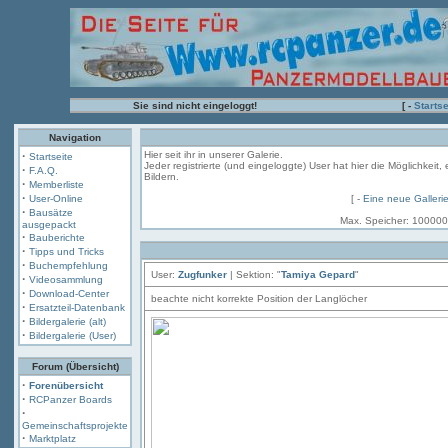
Sie sind nicht eingeloggt!
[ -
Startse
Navigation
·
Hier seit ihr in unserer Galerie.
Startseite
Jeder registrierte (und eingeloggte) User hat hier die Möglichkeit
·
F.A.Q.
Bildern.
·
Memberliste
·
User-Online
[ -
Eine neue Galleri
·
Bausätze
Max. Speicher: 100000
ausgepackt
·
Bauberichte
·
Tipps und Tricks
·
Buchempfehlung
User:
Zugfunker
| Sektion: "
Tamiya Gepard
"
·
Videosammlung
·
Download-Center
beachte nicht korrekte Position der Langlöcher
·
Ersatzteil-Datenbank
·
Bildergalerie (alt)
·
Bildergalerie (User)
Forum (Übersicht)
·
Forenübersicht
·
RCPanzer Boards
·
Gemeinschaftsprojekte
·
Marktplatz