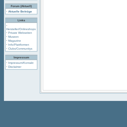
Forum (Aktuell)
·
Aktuelle Beiträge
Links
·
Hersteller/Onlineshops
·
Private Webseiten
·
Museen
·
Magazine
·
Info/Plattformen
·
Clubs/Communitys
Impressum
·
Impressum/Kontakt
·
Disclaimer