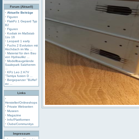
Forum (Aktuell)
·
Aktuelle Beiträge
·
Figuren
·
FlakPz 1 Gepard Typ
B2
·
Figuren
·
Kodiak im Maßstab
1zu 16
·
Leopard 1 early
·
Fuchs 2 Evolution mit
Hochdach im Ma ...
·
Material für den Bau
von Hydraulikz ...
·
Modellbaugelände
Saalepark Salzhemm
...
·
KPz Leo 2 A7V
"Tamiya fusion D ...
·
Bergepanzer "Büffel"
au ...
Links
·
Hersteller/Onlineshops
·
Private Webseiten
·
Museen
·
Magazine
·
Info/Plattformen
·
Clubs/Communitys
Impressum