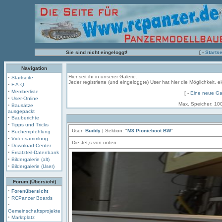
Sie sind nicht eingeloggt!
[ -
Startse
Navigation
·
Hier seit ihr in unserer Galerie.
Startseite
Jeder registrierte (und eingeloggte) User hat hier die Möglichkeit,
·
F.A.Q.
·
Memberliste
[ -
Eine neue Gal
·
User-Online
Max. Speicher: 10
·
Bausätze
ausgepackt
·
Bauberichte
·
Tipps und Tricks
·
User:
Buddy
| Sektion: "
M3 Pionieboot BW
"
Buchempfehlung
·
Videosammlung
Die Jet,s von unten
·
Download-Center
·
Ersatzteil-Datenbank
·
Bildergalerie (alt)
·
Bildergalerie (User)
Forum (Übersicht)
·
Forenübersicht
·
RCPanzer Boards
·
Gemeinschaftsprojekte
·
Marktplatz