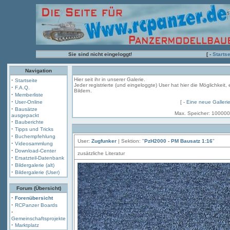
Sie sind nicht eingeloggt!
[ -
Startse
Navigation
·
Hier seit ihr in unserer Galerie.
Startseite
Jeder registrierte (und eingeloggte) User hat hier die Möglichkeit
·
F.A.Q.
Bildern.
·
Memberliste
·
User-Online
[ -
Eine neue Galleri
·
Bausätze
Max. Speicher: 100000
ausgepackt
·
Bauberichte
·
Tipps und Tricks
·
Buchempfehlung
User:
Zugfunker
| Sektion: "
PzH2000 - PM Bausatz 1:16
"
·
Videosammlung
·
Download-Center
zusätzliche Literatur
·
Ersatzteil-Datenbank
·
Bildergalerie (alt)
·
Bildergalerie (User)
Forum (Übersicht)
·
Forenübersicht
·
RCPanzer Boards
·
Gemeinschaftsprojekte
·
Marktplatz