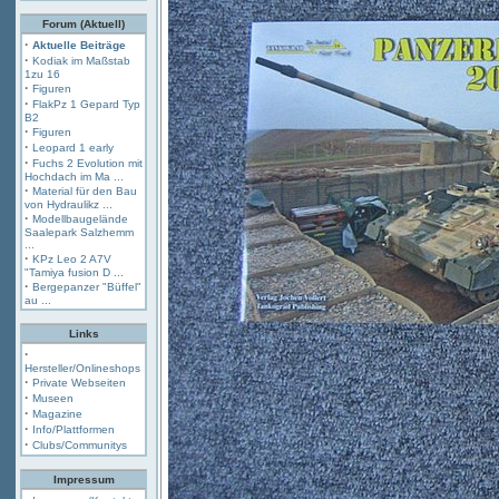
Forum (Aktuell)
·
Aktuelle Beiträge
·
Kodiak im Maßstab
1zu 16
·
Figuren
·
FlakPz 1 Gepard Typ
B2
·
Figuren
·
Leopard 1 early
·
Fuchs 2 Evolution mit
Hochdach im Ma ...
·
Material für den Bau
von Hydraulikz ...
·
Modellbaugelände
Saalepark Salzhemm
...
·
KPz Leo 2 A7V
"Tamiya fusion D ...
·
Bergepanzer "Büffel"
au ...
Links
·
Hersteller/Onlineshops
·
Private Webseiten
·
Museen
·
Magazine
·
Info/Plattformen
·
Clubs/Communitys
Impressum