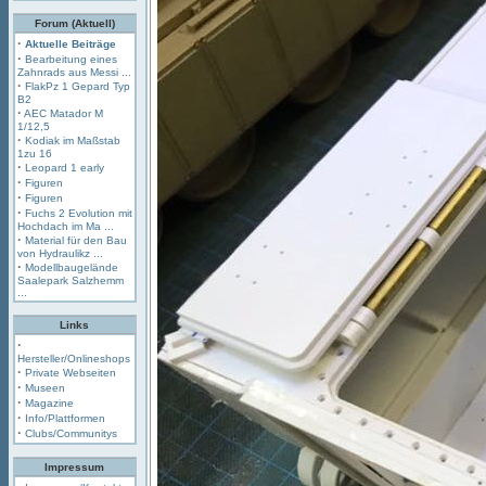
Forum (Aktuell)
·
Aktuelle Beiträge
·
Bearbeitung eines
Zahnrads aus Messi ...
·
FlakPz 1 Gepard Typ
B2
·
AEC Matador M
1/12,5
·
Kodiak im Maßstab
1zu 16
·
Leopard 1 early
·
Figuren
·
Figuren
·
Fuchs 2 Evolution mit
Hochdach im Ma ...
·
Material für den Bau
von Hydraulikz ...
·
Modellbaugelände
Saalepark Salzhemm
...
Links
·
Hersteller/Onlineshops
·
Private Webseiten
·
Museen
·
Magazine
·
Info/Plattformen
·
Clubs/Communitys
Impressum