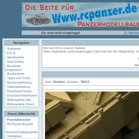
Sie sind nicht eingeloggt!
[ -
Startse
Navigation
·
Hier seit ihr in unserer Galerie.
Startseite
Jeder registrierte (und eingeloggte) User hat hier die Möglichkeit,
·
F.A.Q.
·
Memberliste
·
User-Online
Ma
·
Bausätze
ausgepackt
·
Bauberichte
·
Tipps und Tricks
·
User:
Norbert
| Sektion: "
M113
"
Buchempfehlung
·
Videosammlung
·
Download-Center
·
Ersatzteil-Datenbank
·
Bildergalerie (alt)
·
Bildergalerie (User)
Forum (Übersicht)
·
Forenübersicht
·
RCPanzer Boards
·
Gemeinschaftsprojekte
·
Marktplatz