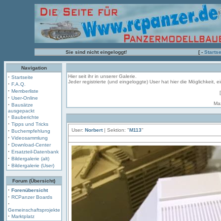
Sie sind nicht eingeloggt!
[ -
Startse
Navigation
·
Hier seit ihr in unserer Galerie.
Startseite
Jeder registrierte (und eingeloggte) User hat hier die Möglichkeit,
·
F.A.Q.
·
Memberliste
·
User-Online
Ma
·
Bausätze
ausgepackt
·
Bauberichte
·
Tipps und Tricks
·
User:
Norbert
| Sektion: "
M113
"
Buchempfehlung
·
Videosammlung
·
Download-Center
·
Ersatzteil-Datenbank
·
Bildergalerie (alt)
·
Bildergalerie (User)
Forum (Übersicht)
·
Forenübersicht
·
RCPanzer Boards
·
Gemeinschaftsprojekte
·
Marktplatz