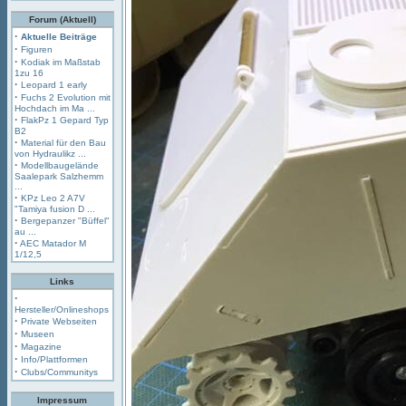
Forum (Aktuell)
·
Aktuelle Beiträge
·
Figuren
·
Kodiak im Maßstab
1zu 16
·
Leopard 1 early
·
Fuchs 2 Evolution mit
Hochdach im Ma ...
·
FlakPz 1 Gepard Typ
B2
·
Material für den Bau
von Hydraulikz ...
·
Modellbaugelände
Saalepark Salzhemm
...
·
KPz Leo 2 A7V
"Tamiya fusion D ...
·
Bergepanzer "Büffel"
au ...
·
AEC Matador M
1/12,5
Links
·
Hersteller/Onlineshops
·
Private Webseiten
·
Museen
·
Magazine
·
Info/Plattformen
·
Clubs/Communitys
Impressum