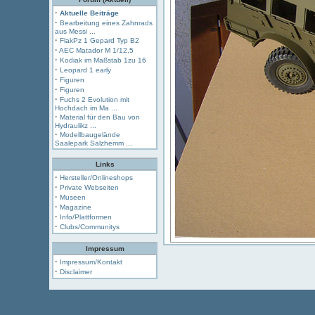
·
Aktuelle Beiträge
·
Bearbeitung eines Zahnrads
aus Messi ...
·
FlakPz 1 Gepard Typ B2
·
AEC Matador M 1/12,5
·
Kodiak im Maßstab 1zu 16
·
Leopard 1 early
·
Figuren
·
Figuren
·
Fuchs 2 Evolution mit
Hochdach im Ma ...
·
Material für den Bau von
Hydraulikz ...
·
Modellbaugelände
Saalepark Salzhemm ...
Links
·
Hersteller/Onlineshops
·
Private Webseiten
·
Museen
·
Magazine
·
Info/Plattformen
·
Clubs/Communitys
Impressum
·
Impressum/Kontakt
·
Disclaimer