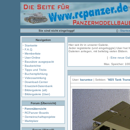
Sie sind nicht eingeloggt!
[ -
Startse
Navigation
·
Hier seit ihr in unserer Galerie.
Startseite
Jeder registrierte (und eingeloggte) User hat 
·
F.A.Q.
Galerien anlegen, mit beliebig vielen Bildern.
·
Memberliste
·
User-Online
[ -
Eine neue Gal
·
Bausätze ausgepackt
Max. Speicher: 100
·
Bauberichte
·
Tipps und Tricks
·
Buchempfehlung
·
Videosammlung
User:
baruntse
| Sektion: "
M25 Tank Trans
·
Download-Center
·
Ersatzteil-Datenbank
·
Bildergalerie (alt)
·
Bildergalerie (User)
Forum (Übersicht)
·
Forenübersicht
·
RCPanzer Boards
·
Gemeinschaftsprojekte
·
Marktplatz
Forum (Aktuell)