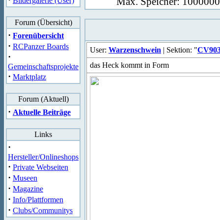
Max. Speicher: 1000000 
Bildergalerie (User)
Forum (Übersicht)
·
Forenübersicht
·
RCPanzer Boards
User:
Warzenschwein
| Sektion: "
CV90
·
das Heck kommt in Form
Gemeinschaftsprojekte
·
Marktplatz
Forum (Aktuell)
·
Aktuelle Beiträge
Links
·
Hersteller/Onlineshops
·
Private Webseiten
·
Museen
·
Magazine
·
Info/Plattformen
·
Clubs/Communitys