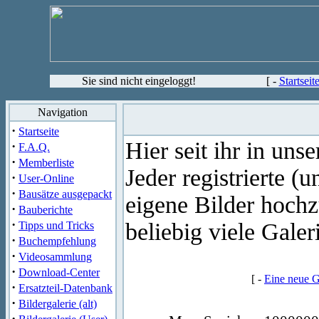
Sie sind nicht eingeloggt!
[ -
Startseit
Navigation
·
Startseite
Hier seit ihr in unse
·
F.A.Q.
·
Memberliste
Jeder registrierte (
·
User-Online
·
Bausätze ausgepackt
eigene Bilder hoch
·
Bauberichte
·
beliebig viele Galer
Tipps und Tricks
·
Buchempfehlung
·
Videosammlung
·
Download-Center
[ -
Eine neue G
·
Ersatzteil-Datenbank
·
Bildergalerie (alt)
·