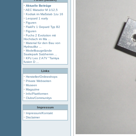
·
Aktuelle Beiträge
·
AEC Matador M 1/12,5
·
Kodiak im Maßstab 1zu 16
·
Leopard 1 early
·
Figuren
·
FlakPz 1 Gepard Typ B2
·
Figuren
·
Fuchs 2 Evolution mit
Hochdach im Ma ...
·
Material für den Bau von
Hydraulikz ...
·
Modellbaugelände
Saalepark Salzhemm ...
·
KPz Leo 2 A7V "Tamiya
fusion D ...
Links
·
Hersteller/Onlineshops
·
Private Webseiten
·
Museen
·
Magazine
·
Info/Plattformen
·
Clubs/Communitys
Impressum
·
Impressum/Kontakt
·
Disclaimer