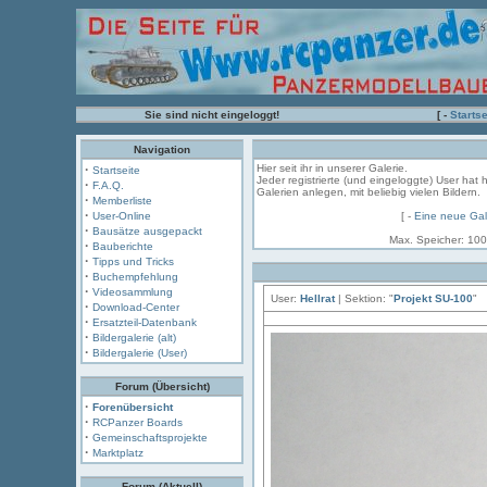
Sie sind nicht eingeloggt!
[ -
Startse
Navigation
·
Hier seit ihr in unserer Galerie.
Startseite
Jeder registrierte (und eingeloggte) User hat 
·
F.A.Q.
Galerien anlegen, mit beliebig vielen Bildern.
·
Memberliste
·
User-Online
[ -
Eine neue Gal
·
Bausätze ausgepackt
Max. Speicher: 100
·
Bauberichte
·
Tipps und Tricks
·
Buchempfehlung
·
Videosammlung
User:
Hellrat
| Sektion: "
Projekt SU-100
"
·
Download-Center
·
Ersatzteil-Datenbank
·
Bildergalerie (alt)
·
Bildergalerie (User)
Forum (Übersicht)
·
Forenübersicht
·
RCPanzer Boards
·
Gemeinschaftsprojekte
·
Marktplatz
Forum (Aktuell)