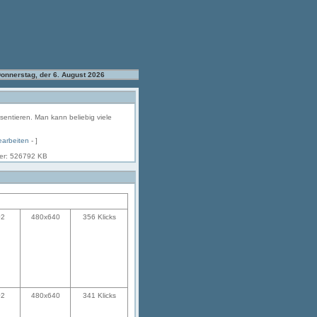
onnerstag, der 6. August 2026
äsentieren. Man kann beliebig viele
earbeiten
- ]
her: 526792 KB
02
480x640
356 Klicks
02
480x640
341 Klicks