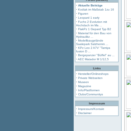
·
Aktuelle Beiträge
·
Kodiak im Maßstab 1zu 16
·
Figuren
·
Leopard 1 early
·
Fuchs 2 Evolution mit
Hochdach im Ma ...
·
FlakPz 1 Gepard Typ B2
·
Material für den Bau von
Hydraulikz ...
·
Modellbaugelände
Saalepark Salzhemm ...
·
KPz Leo 2 A7V "Tamiya
fusion D ...
·
Bergepanzer "Büffel" au ...
·
AEC Matador M 1/12,5
Links
·
Hersteller/Onlineshops
·
Private Webseiten
·
Museen
·
Magazine
·
Info/Plattformen
·
Clubs/Communitys
Impressum
·
Impressum/Kontakt
·
Disclaimer