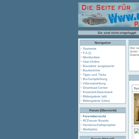
Sie sind nicht eingeloggt!
Navigation
·
Hier s
Startseite
Jeder 
·
F.A.Q.
Galeri
·
Memberliste
·
User-Online
·
Bausätze ausgepackt
·
Bauberichte
·
Tipps und Tricks
·
Buchempfehlung
·
Videosammlung
·
Download-Center
Sys
·
Ersatzteil-Datenbank
·
Bildergalerie (alt)
·
Bildergalerie (User)
Forum (Übersicht)
·
Forenübersicht
·
RCPanzer Boards
·
Gemeinschaftsprojekte
·
Marktplatz
Forum (Aktuell)