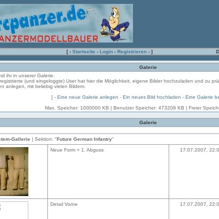
[ -
Startseite
-
Login
-
Registrieren
- ]
D
Galerie
eid ihr in unserer Galerie.
registrierte (und eingeloggte) User hat hier die Möglichkeit, eigene Bilder hochzuladen und zu pr
en anlegen, mit beliebig vielen Bildern.
[ -
Eine neue Galerie anlegen
-
Ein neues Bild hochladen
-
Eine Galerie b
Max. Speicher: 1000000 KB | Benutzer Speicher: 473208 KB | Freier Speic
Galerie
tem-Gallerie
| Sektion: "
Future German Infantry
"
Neue Form + 1. Abguss
17.07.2007, 22:
Detail Vorne
17.07.2007, 22: