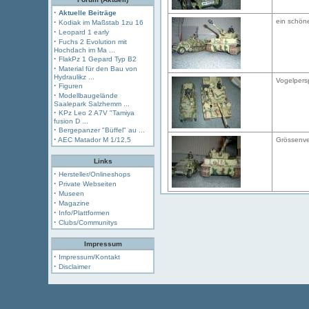
·
Aktuelle Beiträge
·
ein schöne
Kodiak im Maßstab 1zu 16
·
Leopard 1 early
·
Fuchs 2 Evolution mit
Hochdach im Ma ...
·
FlakPz 1 Gepard Typ B2
·
Material für den Bau von
Hydraulikz ...
Vogelpers
·
Figuren
·
Modellbaugelände
Saalepark Salzhemm ...
·
KPz Leo 2 A7V "Tamiya
fusion D ...
·
Bergepanzer "Büffel" au ...
·
AEC Matador M 1/12,5
Grössenve
Links
·
Hersteller/Onlineshops
·
Private Webseiten
·
Museen
·
Magazine
·
Info/Plattformen
·
Clubs/Communitys
Impressum
·
Impressum/Kontakt
·
Disclaimer