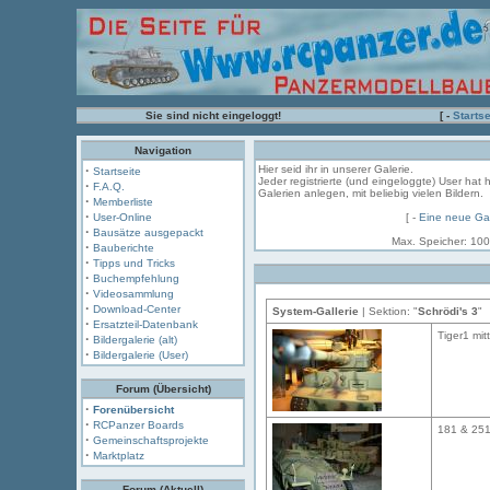
Sie sind nicht eingeloggt!
[ -
Startse
Navigation
·
Hier seid ihr in unserer Galerie.
Startseite
Jeder registrierte (und eingeloggte) User hat 
·
F.A.Q.
Galerien anlegen, mit beliebig vielen Bildern.
·
Memberliste
·
User-Online
[ -
Eine neue Gal
·
Bausätze ausgepackt
Max. Speicher: 100
·
Bauberichte
·
Tipps und Tricks
·
Buchempfehlung
·
Videosammlung
·
Download-Center
System-Gallerie
| Sektion: "
Schrödi's 3
"
·
Ersatzteil-Datenbank
Tiger1 mitt
·
Bildergalerie (alt)
·
Bildergalerie (User)
Forum (Übersicht)
·
Forenübersicht
·
RCPanzer Boards
181 & 25
·
Gemeinschaftsprojekte
·
Marktplatz
Forum (Aktuell)