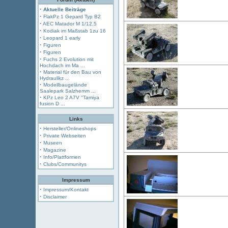
·
Aktuelle Beiträge
·
FlakPz 1 Gepard Typ B2
·
AEC Matador M 1/12,5
·
Kodiak im Maßstab 1zu 16
·
Leopard 1 early
·
Figuren
·
Figuren
·
Fuchs 2 Evolution mit
Hochdach im Ma ...
·
Material für den Bau von
Hydraulikz ...
·
Modellbaugelände
Saalepark Salzhemm ...
·
KPz Leo 2 A7V "Tamiya
fusion D ...
Links
·
Hersteller/Onlineshops
·
Private Webseiten
·
Museen
·
Magazine
·
Info/Plattformen
·
Clubs/Communitys
Impressum
·
Impressum/Kontakt
·
Disclaimer