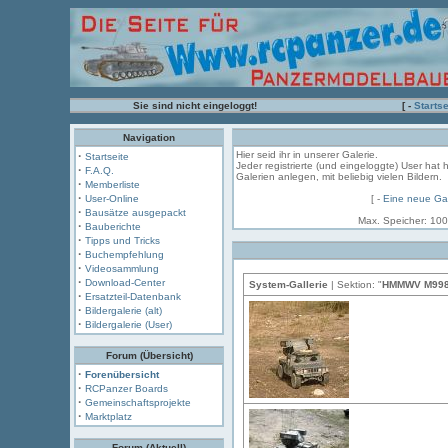
Sie sind nicht eingeloggt!
[ -
Startse
Navigation
·
Hier seid ihr in unserer Galerie.
Startseite
Jeder registrierte (und eingeloggte) User hat 
·
F.A.Q.
Galerien anlegen, mit beliebig vielen Bildern.
·
Memberliste
·
User-Online
[ -
Eine neue Gal
·
Bausätze ausgepackt
Max. Speicher: 100
·
Bauberichte
·
Tipps und Tricks
·
Buchempfehlung
·
Videosammlung
·
Download-Center
System-Gallerie
| Sektion: "
HMMWV M99
·
Ersatzteil-Datenbank
·
Bildergalerie (alt)
·
Bildergalerie (User)
Forum (Übersicht)
·
Forenübersicht
·
RCPanzer Boards
·
Gemeinschaftsprojekte
·
Marktplatz
Forum (Aktuell)