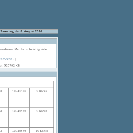
Samstag, der 8. August 2026
äsentieren. Man kann beliebig viele
earbeiten
- ]
her: 526792 KB
33
1024x576
9 Klicks
33
1024x576
9 Klicks
33
1024x576
10 Klicks