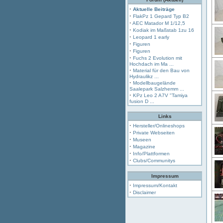
·
Aktuelle Beiträge
·
FlakPz 1 Gepard Typ B2
·
AEC Matador M 1/12,5
·
Kodiak im Maßstab 1zu 16
·
Leopard 1 early
·
Figuren
·
Figuren
·
Fuchs 2 Evolution mit
Hochdach im Ma ...
·
Material für den Bau von
Hydraulikz ...
·
Modellbaugelände
Saalepark Salzhemm ...
·
KPz Leo 2 A7V "Tamiya
fusion D ...
Links
·
Hersteller/Onlineshops
·
Private Webseiten
·
Museen
·
Magazine
·
Info/Plattformen
·
Clubs/Communitys
Impressum
·
Impressum/Kontakt
·
Disclaimer