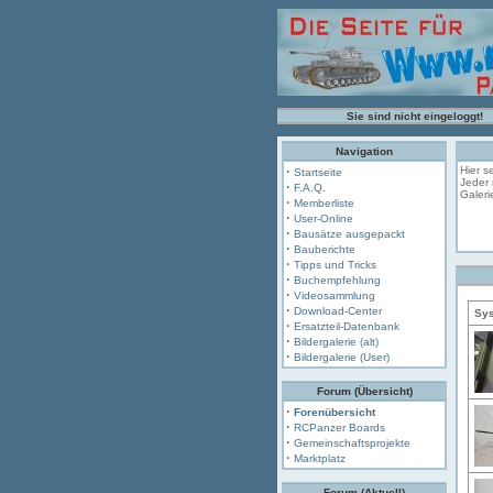
Sie sind nicht eingeloggt!
Navigation
·
Hier s
Startseite
Jeder 
·
F.A.Q.
Galeri
·
Memberliste
·
User-Online
·
Bausätze ausgepackt
·
Bauberichte
·
Tipps und Tricks
·
Buchempfehlung
·
Videosammlung
·
Download-Center
Sys
·
Ersatzteil-Datenbank
·
Bildergalerie (alt)
·
Bildergalerie (User)
Forum (Übersicht)
·
Forenübersicht
·
RCPanzer Boards
·
Gemeinschaftsprojekte
·
Marktplatz
Forum (Aktuell)