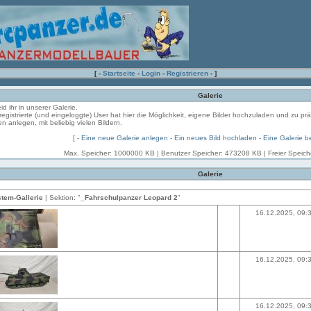
[ -
Startseite
-
Login
-
Registrieren
- ]
Galerie
eid ihr in unserer Galerie.
registrierte (und eingeloggte) User hat hier die Möglichkeit, eigene Bilder hochzuladen und zu pr
en anlegen, mit beliebig vielen Bildern.
[ -
Eine neue Galerie anlegen
-
Ein neues Bild hochladen
-
Eine Galerie b
Max. Speicher: 1000000 KB | Benutzer Speicher: 473208 KB | Freier Speic
Galerie
tem-Gallerie
| Sektion: "
_Fahrschulpanzer Leopard 2
"
16.12.2025, 09:
16.12.2025, 09:
16.12.2025, 09: