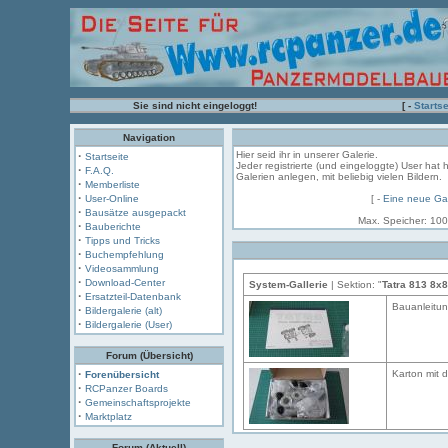
Sie sind nicht eingeloggt!
[ -
Startse
Navigation
·
Hier seid ihr in unserer Galerie.
Startseite
Jeder registrierte (und eingeloggte) User hat 
·
F.A.Q.
Galerien anlegen, mit beliebig vielen Bildern.
·
Memberliste
·
User-Online
[ -
Eine neue Gal
·
Bausätze ausgepackt
Max. Speicher: 100
·
Bauberichte
·
Tipps und Tricks
·
Buchempfehlung
·
Videosammlung
·
Download-Center
System-Gallerie
| Sektion: "
Tatra 813 8x8
·
Ersatzteil-Datenbank
Bauanleitun
·
Bildergalerie (alt)
·
Bildergalerie (User)
Forum (Übersicht)
·
Karton mit 
Forenübersicht
·
RCPanzer Boards
·
Gemeinschaftsprojekte
·
Marktplatz
Forum (Aktuell)