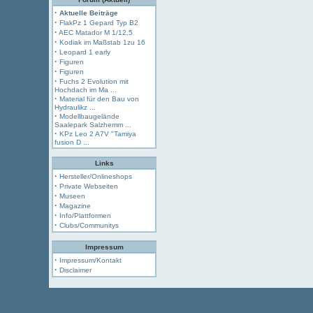
·
Aktuelle Beiträge
·
FlakPz 1 Gepard Typ B2
·
AEC Matador M 1/12,5
·
Kodiak im Maßstab 1zu 16
·
Leopard 1 early
·
Figuren
·
Figuren
·
Fuchs 2 Evolution mit
Hochdach im Ma ...
·
Material für den Bau von
Hydraulikz ...
·
Modellbaugelände
Saalepark Salzhemm ...
·
KPz Leo 2 A7V "Tamiya
fusion D ...
Links
·
Hersteller/Onlineshops
·
Private Webseiten
·
Museen
·
Magazine
·
Info/Plattformen
·
Clubs/Communitys
Impressum
·
Impressum/Kontakt
·
Disclaimer