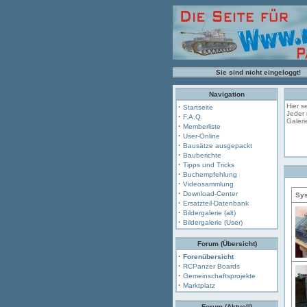
Sie sind nicht eingeloggt!
Navigation
·
Hier s
Startseite
Jeder 
·
F.A.Q.
Galeri
·
Memberliste
·
User-Online
·
Bausätze ausgepackt
·
Bauberichte
·
Tipps und Tricks
·
Buchempfehlung
·
Videosammlung
·
Download-Center
Sys
·
Ersatzteil-Datenbank
·
Bildergalerie (alt)
·
Bildergalerie (User)
Forum (Übersicht)
·
Forenübersicht
·
RCPanzer Boards
·
Gemeinschaftsprojekte
·
Marktplatz
Forum (Aktuell)