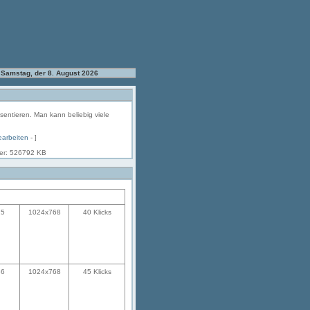
Samstag, der 8. August 2026
äsentieren. Man kann beliebig viele
earbeiten
- ]
her: 526792 KB
25
1024x768
40 Klicks
36
1024x768
45 Klicks