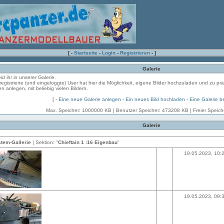
[ -
Startseite
-
Login
-
Registrieren
- ]
Galerie
eid ihr in unserer Galerie.
registrierte (und eingeloggte) User hat hier die Möglichkeit, eigene Bilder hochzuladen und zu pr
en anlegen, mit beliebig vielen Bildern.
[ -
Eine neue Galerie anlegen
-
Ein neues Bild hochladen
-
Eine Galerie b
Max. Speicher: 1000000 KB | Benutzer Speicher: 473208 KB | Freier Speic
Galerie
tem-Gallerie
| Sektion: "
Chieftain 1 :16 Eigenbau
"
19.05.2023, 10:
19.05.2023, 09: