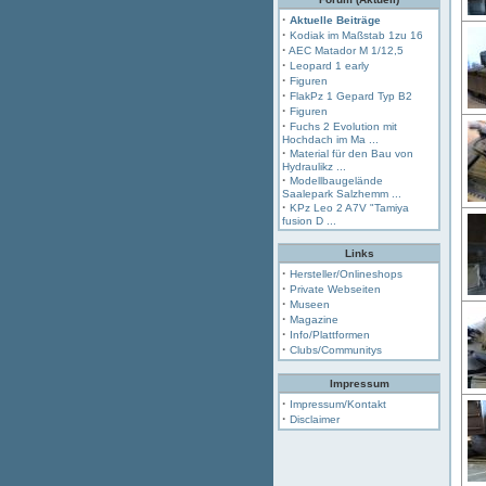
·
Aktuelle Beiträge
·
Kodiak im Maßstab 1zu 16
·
AEC Matador M 1/12,5
·
Leopard 1 early
·
Figuren
·
FlakPz 1 Gepard Typ B2
·
Figuren
·
Fuchs 2 Evolution mit
Hochdach im Ma ...
·
Material für den Bau von
Hydraulikz ...
·
Modellbaugelände
Saalepark Salzhemm ...
·
KPz Leo 2 A7V "Tamiya
fusion D ...
Links
·
Hersteller/Onlineshops
·
Private Webseiten
·
Museen
·
Magazine
·
Info/Plattformen
·
Clubs/Communitys
Impressum
·
Impressum/Kontakt
·
Disclaimer