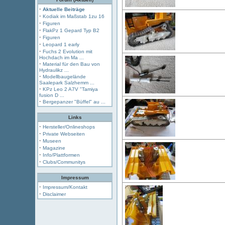
·
Aktuelle Beiträge
·
Kodiak im Maßstab 1zu 16
·
Figuren
·
FlakPz 1 Gepard Typ B2
·
Figuren
·
Leopard 1 early
·
Fuchs 2 Evolution mit
Hochdach im Ma ...
·
Material für den Bau von
Hydraulikz ...
·
Modellbaugelände
Saalepark Salzhemm ...
·
KPz Leo 2 A7V "Tamiya
fusion D ...
·
Bergepanzer "Büffel" au ...
Links
·
Hersteller/Onlineshops
·
Private Webseiten
·
Museen
·
Magazine
·
Info/Plattformen
·
Clubs/Communitys
Impressum
·
Impressum/Kontakt
·
Disclaimer