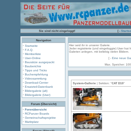
Sie sind nicht eingeloggt!
[ -
Startse
Navigation
·
Hier seid ihr in unserer Galerie.
Startseite
Jeder registrierte (und eingeloggte) User hat 
·
F.A.Q.
Galerien anlegen, mit beliebig vielen Bildern.
·
Memberliste
·
User-Online
[ -
Eine neue Gal
·
Bausätze ausgepackt
Max. Speicher: 100
·
Bauberichte
·
Tipps und Tricks
·
Buchempfehlung
·
Videosammlung
·
Download-Center
System-Gallerie
| Sektion: "
CAT D10
"
·
Ersatzteil-Datenbank
·
Bildergalerie (alt)
·
Bildergalerie (User)
Forum (Übersicht)
·
Forenübersicht
·
RCPanzer Boards
·
Gemeinschaftsprojekte
·
Marktplatz
Forum (Aktuell)