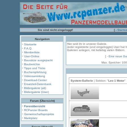
Sie sind nicht eingeloggt!
[ -
Startse
Navigation
·
Hier seid ihr in unserer Galerie.
Startseite
Jeder registrierte (und eingeloggte) User hat 
·
F.A.Q.
Galerien anlegen, mit beliebig vielen Bildern.
·
Memberliste
·
User-Online
[ -
Eine neue Gal
·
Bausätze ausgepackt
Max. Speicher: 100
·
Bauberichte
·
Tipps und Tricks
·
Buchempfehlung
·
Videosammlung
·
Download-Center
System-Gallerie
| Sektion: "
Leo 1 Motor
"
·
Ersatzteil-Datenbank
·
Bildergalerie (alt)
·
Bildergalerie (User)
Forum (Übersicht)
·
Forenübersicht
·
RCPanzer Boards
·
Gemeinschaftsprojekte
·
Marktplatz
Forum (Aktuell)