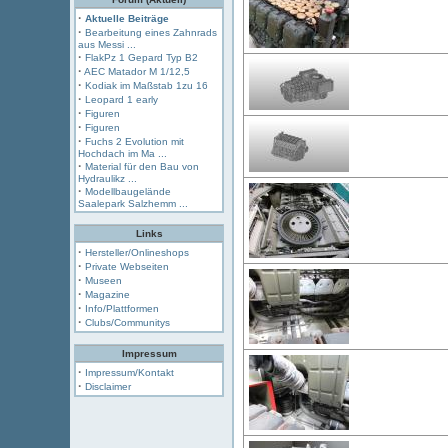
·
Aktuelle Beiträge
·
Bearbeitung eines Zahnrads
aus Messi ...
·
FlakPz 1 Gepard Typ B2
·
AEC Matador M 1/12,5
·
Kodiak im Maßstab 1zu 16
·
Leopard 1 early
·
Figuren
·
Figuren
·
Fuchs 2 Evolution mit
Hochdach im Ma ...
·
Material für den Bau von
Hydraulikz ...
·
Modellbaugelände
Saalepark Salzhemm ...
Links
·
Hersteller/Onlineshops
·
Private Webseiten
·
Museen
·
Magazine
·
Info/Plattformen
·
Clubs/Communitys
Impressum
·
Impressum/Kontakt
·
Disclaimer