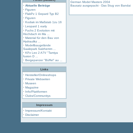
German Model Masters 2004
·
Aktuelle Beiträge
Bausatz ausgepackt - Das Stug von Bandai
·
Figuren
·
FlakPz 1 Gepard Typ B2
·
Figuren
·
Kodiak im Maßstab 1zu 16
·
Leopard 1 early
·
Fuchs 2 Evolution mit
Hochdach im Ma ...
·
Material für den Bau von
Hydraulikz ...
·
Modellbaugelände
Saalepark Salzhemm ...
·
KPz Leo 2 A7V "Tamiya
fusion D ...
·
Bergepanzer "Büffel" au ...
Links
·
Hersteller/Onlineshops
·
Private Webseiten
·
Museen
·
Magazine
·
Info/Plattformen
·
Clubs/Communitys
Impressum
·
Impressum/Kontakt
·
Disclaimer