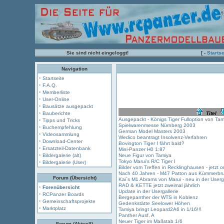
Sie sind nicht eingeloggt!
[ -
Startse
Navigation
·
Startseite
·
F.A.Q.
·
Memberliste
·
User-Online
·
Bausätze ausgepackt
·
Bauberichte
Titel
·
Ausgepackt - Königs Tiger Fulloption von Tam
Tipps und Tricks
Spielwarenmesse Nürnberg 2003
·
Buchempfehlung
German Model Masters 2003
·
Videosammlung
Wedico beantragt Insolvenz-Verfahren
·
Download-Center
Bovington Tiger I fährt bald?
·
Ersatzteil-Datenbank
Mini-Panzer H0 1:87
·
Bildergalerie (alt)
Neue Figur von Tamiya
·
Tokyo Marui's R/C Tiger I
Bildergalerie (User)
Bilder vom Treffen in Recklinghausen - jetzt on
Nach 40 Jahren - M47 Patton aus Kümmerbr
Forum (Übersicht)
Kai´s M1 Abrams von Marui - neu in der Userga
RAD & KETTE jetzt zweimal jährlich
·
Forenübersicht
Update in der Usergallerie
·
RCPanzer Boards
Bergepanther der WTS in Koblenz
·
Gemeinschaftsprojekte
Gedenkstätte Seelower Höhen
·
Marktplatz
Tamiya bringt Leopard2A6 in 1/16!!!
Panther Ausf. A
Neuer Tiger im Maßstab 1/6
Forum (Aktuell)