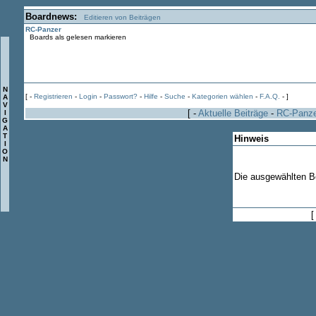
Boardnews:
Editieren von Beiträgen
RC-Panzer
Boards als gelesen markieren
N
[ -
Registrieren
-
Login
-
Passwort?
-
Hilfe
-
Suche
-
Kategorien wählen
-
F.A.Q.
- ]
A
V
[ -
Aktuelle Beiträge
-
RC-Panz
I
G
A
T
Hinweis
I
O
N
Die ausgewählten Bo