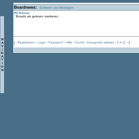
Boardnews:
Editieren von Beiträgen
RC-Panzer
Boards als gelesen markieren
N
[ -
Registrieren
-
Login
-
Passwort?
-
Hilfe
-
Suche
-
Kategorien wählen
-
F.A.Q.
- ]
A
V
I
G
A
T
I
O
N