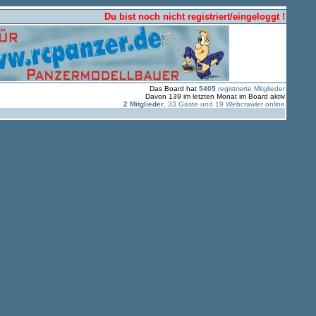
Du bist noch nicht registriert/eingeloggt !
Das Board hat
5405
registrierte Mitglieder
Davon 139 im letzten Monat im Board aktiv
2 Mitglieder
, 33 Gäste und 19 Webcrawler online