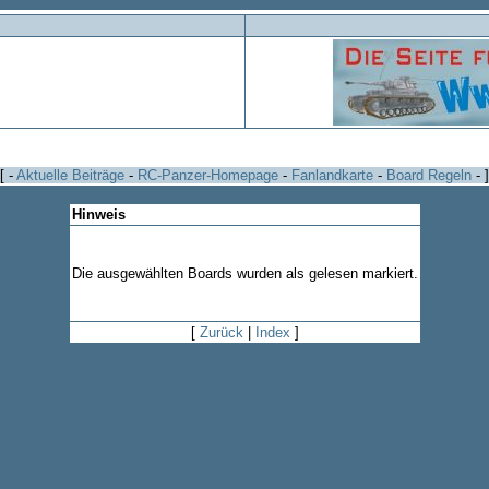
[ -
Aktuelle Beiträge
-
RC-Panzer-Homepage
-
Fanlandkarte
-
Board Regeln
- ]
Hinweis
Die ausgewählten Boards wurden als gelesen markiert.
[
Zurück
|
Index
]