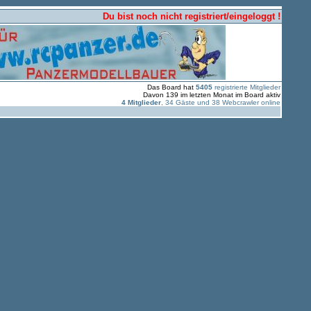
Du bist noch nicht registriert/eingeloggt !
Das Board hat
5405
registrierte Mitglieder
Davon 139 im letzten Monat im Board aktiv
4 Mitglieder
, 34 Gäste und 38 Webcrawler online