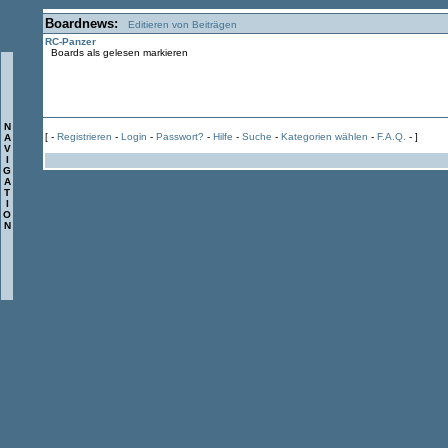
Boardnews:
Editieren von Beiträgen
RC-Panzer
Boards als gelesen markieren
N
[ -
Registrieren
-
Login
-
Passwort?
-
Hilfe
-
Suche
-
Kategorien wählen
-
F.A.Q.
- ]
A
V
I
G
A
T
I
O
N