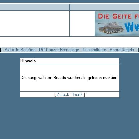
[ -
Aktuelle Beiträge
-
RC-Panzer-Homepage
-
Fanlandkarte
-
Board Regeln
- ]
Hinweis
Die ausgewählten Boards wurden als gelesen markiert.
[
Zurück
|
Index
]