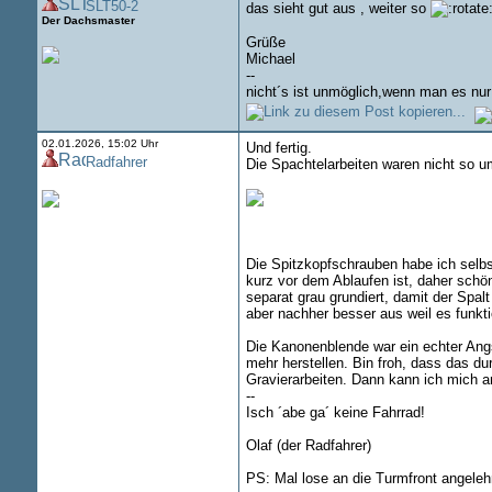
SLT50-2
das sieht gut aus , weiter so
Der Dachsmaster
Grüße
Michael
--
nicht´s ist unmöglich,wenn man es nur 
02.01.2026, 15:02 Uhr
Und fertig.
Radfahrer
Die Spachtelarbeiten waren nicht so u
Die Spitzkopfschrauben habe ich selbst
kurz vor dem Ablaufen ist, daher schö
separat grau grundiert, damit der Spalt
aber nachher besser aus weil es funkt
Die Kanonenblende war ein echter Angs
mehr herstellen. Bin froh, dass das du
Gravierarbeiten. Dann kann ich mich 
--
Isch ´abe ga´ keine Fahrrad!
Olaf (der Radfahrer)
PS: Mal lose an die Turmfront angeleh