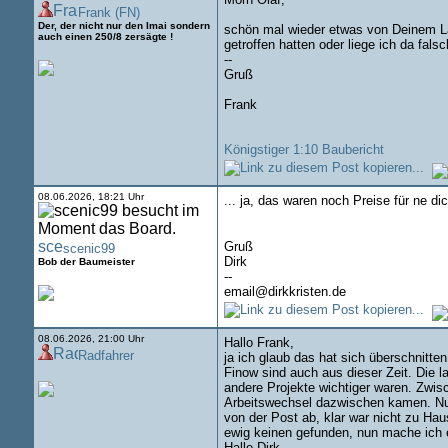
Frank (FN)
Der, der nicht nur den Imai sondern
schön mal wieder etwas von Deinem Lan
auch einen 250/8 zersägte !
getroffen hatten oder liege ich da falsc
--
Gruß
Frank
Königstiger 1:10 Baubericht
08.06.2026, 18:21 Uhr
... ja, das waren noch Preise für ne di
Gruß
scenic99
Dirk
Bob der Baumeister
--
email@dirkkristen.de
08.06.2026, 21:00 Uhr
Hallo Frank,
Radfahrer
ja ich glaub das hat sich überschnitte
Finow sind auch aus dieser Zeit. Die l
andere Projekte wichtiger waren. Zwis
Arbeitswechsel dazwischen kamen. Nun
von der Post ab, klar war nicht zu Hau
ewig keinen gefunden, nun mache ich 
Hallo Dirk,