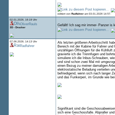
editiert von
Radfahrer
am 03.01.2026 14:57.
02.01.2026, 16:19 Uhr
OliverRauls
Gefällt! Ich sag mir immer- Panzer is
3D - Drucker
07.06.2026, 14:13 Uhr
Als letzten größeren Arbeitsschritt ha
Radfahrer
Bereich mit der Kabine für Fahrer und
unzähligen Öffnungen für die Kühlluft
gravierte ich die Trennfugen und boh
simuliere ich die Inbus-Schrauben, w
und sind schon zwei Mal mit umgezogen
einen Bezug zu meiner damaligen Arbeit
elektrostatische Beladung verteilen un
befriedigend, wenn sich nach langer Ze
und das Funkerperi, im Grunde wie be
Signifikant sind die Geschossabweiser 
sich eine Geschossfalle. Abpraller un