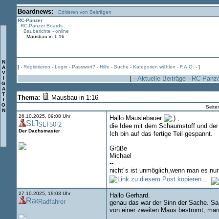
Boardnews:
Editieren von Beiträgen
RC-Panzer
RC-Panzer Boards
Bauberichte - online
Mausbau in 1:16
N
[ -
Registrieren
-
Login
-
Passwort?
-
Hilfe
-
Suche
-
Kategorien wählen
-
F.A.Q.
- ]
A
V
[ -
Aktuelle Beiträge
-
RC-Panz
I
G
A
T
Thema:
Mausbau in 1:16
I
O
Seite
N
26.10.2025, 09:08 Uhr
Hallo Mäuslebauer
,
SLT50-2
die Idee mit dem Schaumstoff und de
Der Dachsmaster
Ich bin auf das fertige Teil gespannt.
Grüße
Michael
--
nicht´s ist unmöglich,wenn man es nur 
27.10.2025, 19:03 Uhr
Hallo Gerhard.
Radfahrer
genau das war der Sinn der Sache. Sag
von einer zweiten Maus bestromt, man h