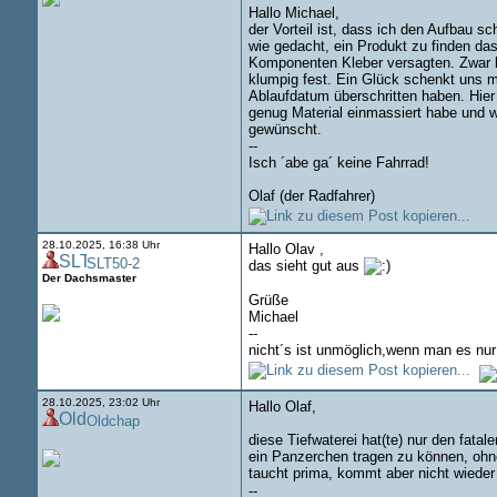
Hallo Michael,
der Vorteil ist, dass ich den Aufbau s
wie gedacht, ein Produkt zu finden d
Komponenten Kleber versagten. Zwar lö
klumpig fest. Ein Glück schenkt uns me
Ablaufdatum überschritten haben. Hier
genug Material einmassiert habe und 
gewünscht.
--
Isch ´abe ga´ keine Fahrrad!
Olaf (der Radfahrer)
28.10.2025, 16:38 Uhr
Hallo Olav ,
SLT50-2
das sieht gut aus
Der Dachsmaster
Grüße
Michael
--
nicht´s ist unmöglich,wenn man es nur 
28.10.2025, 23:02 Uhr
Hallo Olaf,
Oldchap
diese Tiefwaterei hat(te) nur den fat
ein Panzerchen tragen zu können, ohne
taucht prima, kommt aber nicht wieder
--