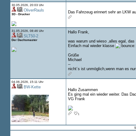
30.05.2026, 20:03 Uhr
OliverRauls
Das Fahrzeug erinnert sehr an LKW aus
3D - Drucker
31.05.2026, 08:46 Uhr
Hallo Frank,
SLT50-2
Der Dachsmaster
was warum und wieso ,alles egal, das M
Einfach mal wieder klasse
Grüße
Michael
--
nicht´s ist unmöglich,wenn man es nur 
04.06.2026, 15:11 Uhr
BW-Kette
Hallo Zusammen
Es ging mal ein wieder weiter. Das Dac
VG Frank
1
S