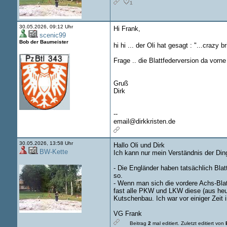
1
30.05.2026, 09:12 Uhr
Hi Frank,
scenic99
Bob der Baumeister
hi hi ... der Oli hat gesagt : "...crazy br
Frage .. die Blattfederversion da vorne
Gruß
Dirk
--
email@dirkkristen.de
30.05.2026, 13:58 Uhr
Hallo Oli und Dirk
BW-Kette
Ich kann nur mein Verständnis der Ding
- Die Engländer haben tatsächlich Bla
so.
- Wenn man sich die vordere Achs-Bla
fast alle PKW und LKW diese (aus heu
Kutschenbau. Ich war vor einiger Zeit
VG Frank
Beitrag
2
mal editiert.
Zuletzt editiert von