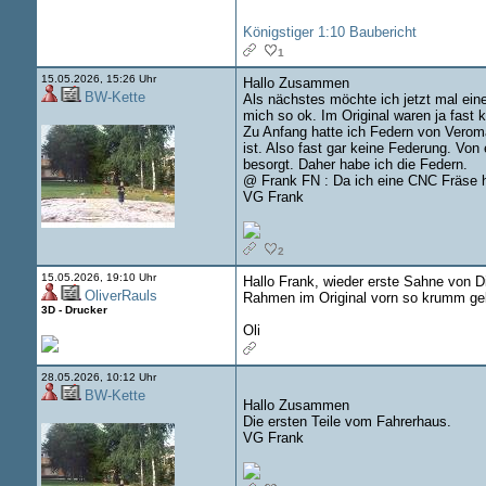
Königstiger 1:10 Baubericht
1
15.05.2026, 15:26 Uhr
Hallo Zusammen
BW-Kette
Als nächstes möchte ich jetzt mal ein
mich so ok. Im Original waren ja fast
Zu Anfang hatte ich Federn von Verom
ist. Also fast gar keine Federung. V
besorgt. Daher habe ich die Federn.
@ Frank FN : Da ich eine CNC Fräse 
VG Frank
2
15.05.2026, 19:10 Uhr
Hallo Frank, wieder erste Sahne von Di
OliverRauls
Rahmen im Original vorn so krumm ge
3D - Drucker
Oli
28.05.2026, 10:12 Uhr
BW-Kette
Hallo Zusammen
Die ersten Teile vom Fahrerhaus.
VG Frank