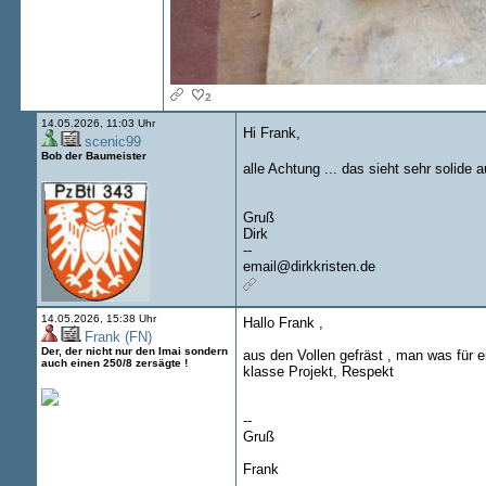
2
14.05.2026, 11:03 Uhr
Hi Frank,
scenic99
Bob der Baumeister
alle Achtung ... das sieht sehr solide 
Gruß
Dirk
--
email@dirkkristen.de
14.05.2026, 15:38 Uhr
Hallo Frank ,
Frank (FN)
Der, der nicht nur den Imai sondern
aus den Vollen gefräst , man was für e
auch einen 250/8 zersägte !
klasse Projekt, Respekt
--
Gruß
Frank