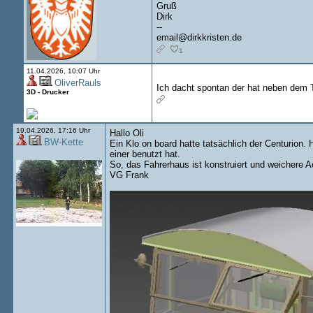
Gruß
Dirk
--
email@dirkkristen.de
1
11.04.2026, 10:07 Uhr
OliverRauls
Ich dacht spontan der hat neben dem T
3D - Drucker
19.04.2026, 17:16 Uhr
Hallo Oli
BW-Kette
Ein Klo on board hatte tatsächlich der Centurion. 
einer benutzt hat.
So, das Fahrerhaus ist konstruiert und weichere A
VG Frank