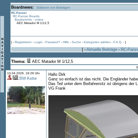
Boardnews:
Editieren von Beiträgen
RC-Panzer
RC-Panzer Boards
Bauberichte - online
AEC Matador M 1/12,5
N
[ -
Registrieren
-
Login
-
Passwort?
-
Hilfe
-
Suche
-
Kategorien wählen
-
F.A.Q.
- ]
A
V
[ -
Aktuelle Beiträge
-
RC-Panz
I
G
A
T
Thema:
AEC Matador M 1/12,5
I
O
S
N
10.04.2026, 18:29 Uhr
Hallo Dirk
BW-Kette
Ganz so einfach ist das nicht. Die Engländer hab
Das Teil unter dem Beifahrersitz ist übrigens der Luf
VG Frank